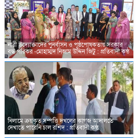
নারী উদ্যোক্তাদের পুনর্বাসন ও পৃষ্ঠপোষকতায় সরকার
বদ্ধ পরিকর -মোহাম্মদ নিজাম উদ্দিন জিটু : প্রতিবাদী কন্ঠ
নিলামে ক্রয়কৃত সম্পত্তি দখলের কাগজ আদালতে
দেখাতে পারেনি চাল রশিদ : প্রতিবাদী কন্ঠ