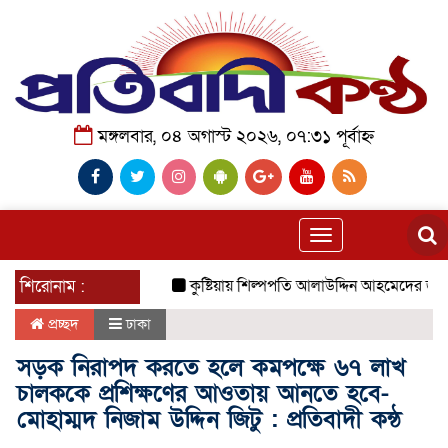
মঙ্গলবার, ০৪ অগাস্ট ২০২৬, ০৭:৩১ পূর্বাহ্ন
Toggle
navigation
শিরোনাম :
কুষ্টিয়ায় শিল্পপতি আলাউদ্দিন আহমেদের জন্মদিনে ব্
প্রচ্ছদ
ঢাকা
সড়ক নিরাপদ করতে হলে কমপক্ষে ৬৭ লাখ
চালককে প্রশিক্ষণের আওতায় আনতে হবে-
মোহাম্মদ নিজাম উদ্দিন জিটু : প্রতিবাদী কন্ঠ