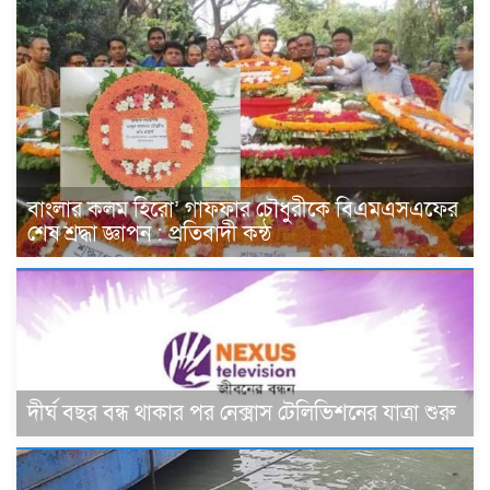
বাংলার কলম হিরো’ গাফফার চৌধুরীকে বিএমএসএফের
শেষ শ্রদ্ধা জ্ঞাপন : প্রতিবাদী কন্ঠ
দীর্ঘ বছর বন্ধ থাকার পর নেক্সাস টেলিভিশনের যাত্রা শুরু