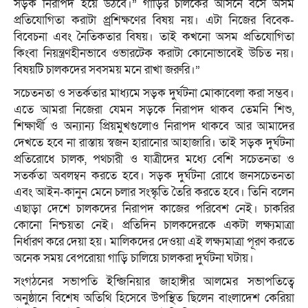
সড়ক নিরাপদ হয়ে উঠবে।” গাড়ির চালকের আসনে বসে অসম
প্রতিযোগিতা করাটা প্র্রশিক্ষণের বিষয় নয়। এটা নিজের বিবেক-
বিবেচনা এবং নৈতিকতার বিষয়। তাই কখনো অসম প্রতিযোগিতা
কিংবা নিয়ন্ত্রণহীনভাবে ওভারটেক করাটা কোনোভাবেই উচিত নয়।
বিষয়টি চালকদের সবসময় মনে রাখা জরুরি।”
সচেতনতা ও সতর্কতার মাধ্যমে সড়ক দুর্ঘটনা মোকাবেলা করা সম্ভব।
এতে আমরা নিজেরা যেমন সড়কে নিরাপদ থাকব তেমনি শিশু,
শিক্ষার্থী ও অন্যান্য প্রিয়মুখগুলোও নিরাপদ থাকবে আর আমাদের
দেখতে হবে না রাস্তায় স্বজন হারানোর আহাজারি। তাই সড়ক দুর্ঘটনা
প্রতিরোধে চালক, পথচারী ও যাত্রীদের মধ্যে বেশি সচেতনতা ও
সতর্কতা অবলম্বন করতে হবে। সড়ক দুর্ঘটনা রোধে জনসচেতনতা
এবং আইন-কানুন মেনে চলার সংস্কৃতি তৈরি করতে হবে। তিনি বলেন
এছাড়া দেশে চালকদের নিরাপদ কাজের পরিবেশ নেই। চাকরির
কোনো নিশ্চয়তা নেই। প্রতিদিন চালকদেরকে একটা লক্ষ্যমাত্রা
নির্ধারণ করে দেয়া হয়। মালিকদের দেওয়া এই লক্ষ্যমাত্রা পূরণ করতে
অনেক সময় বেপরোয়া গাড়ি চালিয়ে চালকরা দুর্ঘটনা ঘটায়।
সংগঠনের সভাপতি ইন্জিনিয়ার জাহাঙ্গীর আলমের সভাপতিত্বে
অনুষ্ঠানে বিশেষ অতিথি হিসেবে উপস্থিত ছিলেন বাংলাদেশ কেরিয়া