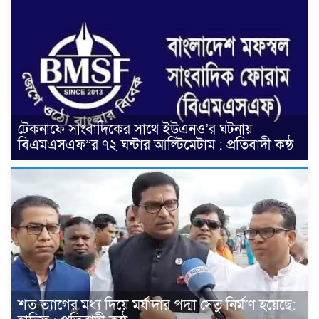
টেকনাফে সাংবাদিকের সাথে ইউএনও’র ঘটনায়
বিএমএসএফ”র ৭২ ঘন্টার আল্টিমেটাম : প্রতিবাদী কন্ঠ
শত ত্যাগের মধ্য দিয়ে মর্যাদার পদ্মা সেতু নির্মাণ হয়েছে: