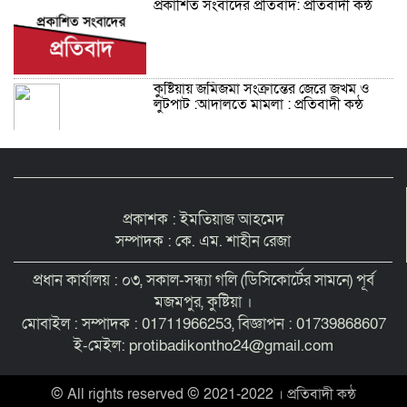
প্রকাশিত সংবাদের প্রতিবাদ: প্রতিবাদী কন্ঠ
কুষ্টিয়ায় জমিজমা সংক্রান্তের জেরে জখম ও
লুটপাট :আদালতে মামলা : প্রতিবাদী কন্ঠ
প্রকাশক : ইমতিয়াজ আহমেদ
সম্পাদক : কে. এম. শাহীন রেজা
প্রধান কার্যালয় : ০৩, সকাল-সন্ধ্যা গলি (ডিসিকোর্টের সামনে) পূর্ব
মজমপুর, কুষ্টিয়া ।
মোবাইল : সম্পাদক : 01711966253, বিজ্ঞাপন : 01739868607
ই-মেইল: protibadikontho24@gmail.com
© All rights reserved © 2021-2022 । প্রতিবাদী কন্ঠ