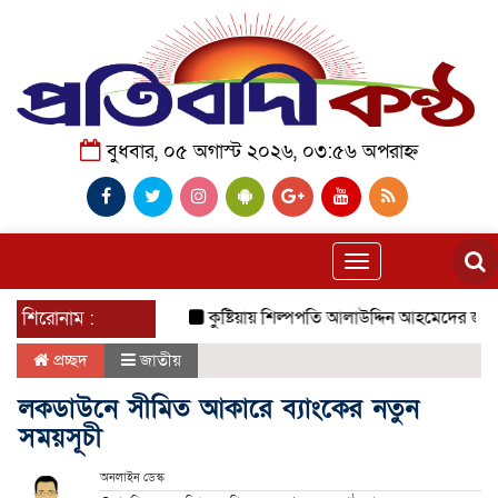
বুধবার, ০৫ অগাস্ট ২০২৬, ০৩:৫৬ অপরাহ্ন
Toggle
navigation
শিরোনাম :
কুষ্টিয়ায় শিল্পপতি আলাউদ্দিন আহমেদের জন্মদিনে ব্
প্রচ্ছদ
জাতীয়
লকডাউনে সীমিত আকারে ব্যাংকের নতুন
সময়সূচী
অনলাইন ডেস্ক