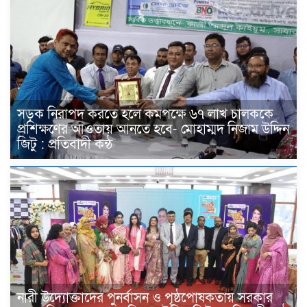
সড়ক নিরাপদ করতে হলে কমপক্ষে ৬৭ লাখ চালককে
প্রশিক্ষণের আওতায় আনতে হবে- মোহাম্মদ নিজাম উদ্দিন
জিটু : প্রতিবাদী কন্ঠ
নারী উদ্যোক্তাদের পুনর্বাসন ও পৃষ্ঠপোষকতায় সরকার