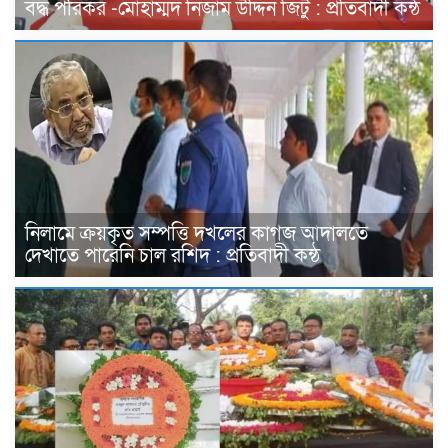
বদ্ধ পরিকর -মোহাম্মদ নিজাম উদ্দিন জিটু : প্রতিবাদী কন্ঠ
নিলামে ক্রয়কৃত সম্পত্তি দখলের কাগজ আদালতে
দেখাতে পারেনি চাল রশিদ : প্রতিবাদী কন্ঠ