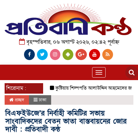
বৃহস্পতিবার, ০৬ অগাস্ট ২০২৬, ০২:৪২ পূর্বাহ্ন
Toggle
navigation
শিরোনাম :
কুষ্টিয়ায় শিল্পপতি আলাউদ্দিন আহমেদের জন্মদিনে ব্যত
প্রচ্ছদ
ঢাকা
বিএফইউজে’র নির্বাহী কমিটির সভায়
সাংবাদিকদের বেতন ভাতা বাস্তবায়নের জোর
দাবী : প্রতিবাদী কন্ঠ