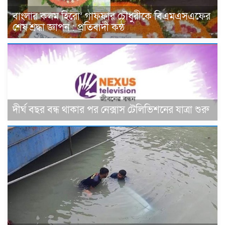
বাংলার কলম হিরো’ গাফফার চৌধুরীকে বিএমএসএফের
শেষ শ্রদ্ধা জ্ঞাপন : প্রতিবাদী কন্ঠ
দীর্ঘ বছর বন্ধ থাকার পর নেক্সাস টেলিভিশনের যাত্রা শুরু