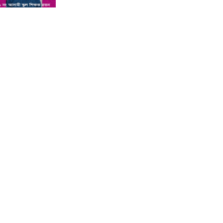
শিশু সন্তানকে আটকে বিদেশে পাচার
বন্দে দুই বোনের নামে কুষ্টিয়া কোর্টে
মামলা : প্রতিবাদী কন্ঠ
সমন্বিত যোগ্যতায় এগিয়ে থাকায়
আইসিটি’র লেকচারার পদে ফিরোজা
নাজনীনের সুপারিশ : প্রতিবাদী কন্ঠ
কুষ্টিয়ায় পাথর বোঝাই ট্রাক উল্টে চালক
ও হেলপারের মৃত্যু : প্রতিবাদী কন্ঠ
কুষ্টিয়া ভেড়ামারায় লেক ভরাট করে পার্ক
নির্মাণের অভিযোগ : প্রতিবাদী কন্ঠ
অ্যানেসথেসিয়া দেওয়ার পর শিশুর
মৃত্যু, দুই চিকিৎসক পুলিশ হেফাজতে :
প্রতিবাদী কন্ঠ
কুষ্টিয়ার লাহিনী বটতলায় রহস্যজনক