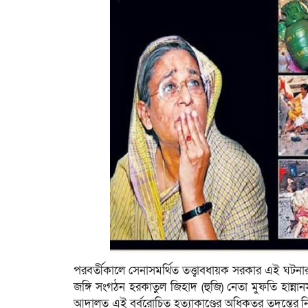
পরবর্তীকালে সেনাসমর্থিত তত্ত্বাবধায়ক সরকার এই ঘট
জঙ্গি সংগঠন হরকাতুল জিহাদ (হুজি) নেতা মুফতি হান
আদালত এই বর্বরোচিত হত্যাকাণ্ডের অধিকতর তদন্তের নির