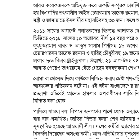
আরও কয়েকজনকে অভিযুক্ত করে একটি সম্পূরক চার্জশিট
হয় বিএনপির তৎকালীন ভাইস চেয়ারম্যান তারেক রহমান, সাবেক
মন্ত্রী ও জামায়াতে ইসলামীর মহাসচিবসহ ৩০ জন। ফলে 
২০১১ সালের আগস্টে পলাতকদের বিরুদ্ধে আদালত দেশের
ভিত্তিতে ২০১৮ সালের ১০ অক্টোবর, দীর্ঘ ১৪ বছর পরে ২১আগস
লুৎফুজ্জামান বাবর ও আব্দুস সালাম পিন্টুসহ ১৯ জনের মৃ
চেয়ারপারসন তারেক রহমান ও হারিছ চৌধুরীসহ ১৯ জনের 
ঢাকার দ্রুত বিচার ট্রাইব্যুনাল। উল্লেখ্য, ২১ আগস্টসহ বঙ্
আঘাত পেয়েও ভাগ্যক্রমে বেঁচে গেছেন বঙ্গবন্ধুকন্যা শেখ 
বোমা বা গ্রেনেড দিয়ে কাউকে নিশ্চিহ্ন করায় চেষ্টা গ
আকাঙ্ক্ষার প্রতিফলন ঘটে না। এই ঘটনা বাংলাদেশের রা
প্রত্যাশা অচিরেই গ্রেনেড হামলার অপরাধীদের শাস্তি
নিশ্চিত করা হোক।
পালিয়ে যাওয়া নয়; বিপদে জনগণের পাশে থেকে অন্যায়ে
বার বার প্রমাণিত। জাতির পিতার কন্যা শেখ হাসিনার
সুসংগঠিত হয়েছে আওয়ামী লীগ। দলের কর্মীরা ত্যাগের প
বিসর্জন দিয়েছেন অসংখ্য কর্মী। আজ প্রতিহিংসার নৃশংস