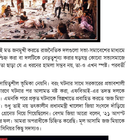
ে। সেই মত জনমুখী করতে রাজনৈতিক দলগুলো সভা-সমাবেশের মাধ্যমে
িহ্ন করা বা দলটিকে নেতৃত্বশূন্য করার ষড়যন্ত্র কোনো সভ্যসমাজে
্ঠপোষকতা ছাড়া যে এ ধরনের হামলা সম্ভব নয়, তা-ও এখন স্পষ্ট। পরবর্তী
িত্বশীল ভূমিকা নেয়নি। বরং ঘটনার সাথে সরকারের প্রভাবশালী
তার কারণে ঘটনার পর আলামত নষ্ট করা, এফবিআই-এর তদন্ত দলকে
এমনকি পরে প্রকৃত ঘটনাকে ভিন্নখাতে প্রবাহিত করতে ‘জজ মিয়া’
ু তাই নয় তৎকালীন প্রধানমন্ত্রী খালেদা জিয়া সংসদে দাঁড়িয়ে
রে গ্রেনেড নিয়ে গিয়েছিলেন। বেগম জিয়া আরো বলেন, ‘২১ আগস্ট
লের ফল। আমরা অপরাধীকে চিহ্নিত করেছি। মূল আসামি জজ মিয়াকে
র সিনিয়র কিছু সদস্যও।