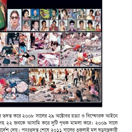
নার তদন্ত করে ২০০৮ সালের ২৯ অক্টোবর হত্যা ও বিস্ফোরক আইনে
্নানসহ ২২ জনকে আসামি করে দুটি পৃথক মামলা করে। ২০০৯ সালে
্দেশ দেয়। পুনঃতদন্ত শেষে ২০১১ সালের ৩জুলাই মূল ষড়যন্ত্রকারী