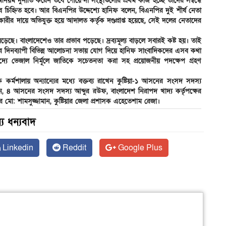
দি অনিয়ম দুর্নীতি করেন তবে গোয়েন্দা সংস্থাগুলোর প্রথম কাজ হচ্ছে তাদের সম্বন্ধে
বে চিহ্নিত হবে। আর বিএনপির উদ্দেশ্যে হানিফ বলেন, বিএনপির দুই শীর্ষ নেতা
কারীর দায়ে অভিযুক্ত হয়ে আদালত কর্তৃক দণ্ডপ্রাপ্ত হয়েছে, সেই দলের নেতাদের
 দাম বেড়েছে। বাংলাদেশেও তার প্রভাব পড়েছে। দ্রব্যমূল্য বাড়লে সবারই কষ্ট হয়। তাই
োমবার দিনব্যাপী বিভিন্ন আলোচনা সভায় যোগ দিয়ে হানিফ সাংবাদিকদের এসব কথা
দ্যে ভেজাল নির্মূলে জাতিকে সচেতনতা করা সহ প্রয়োজনীয় পদক্ষেপ গ্রহণ
র্মশালায় অন্যান্যের মধ্যে বক্তব্য রাখেন কুষ্টিয়া-১ আসনের সংসদ সদস্য
৪ আসনের সংসদ সদস্য আব্দুর রউফ, বাংলাদেশ নিরাপদ খাদ্য কর্তৃপক্ষের
র মো: শামসুজ্জামান, কুষ্টিয়ার জেলা প্রশাসক এহেতেশাম রেজা।
য ধন্যবাদ
Linkedin
Reddit
Google Plus