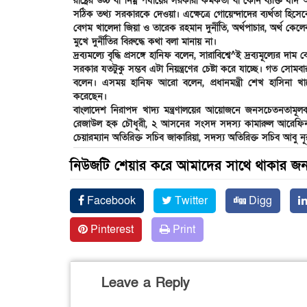
রাষ্ট্রের উচ্চ বা নিম্ন পর্যায়ের সরকারী কর্মকর্তা বা কোন ব্যক্তি য
সঠিক তথ্য সরকারকে দেওয়া। এক্ষেত্রে গোয়েন্দাদের ব্যর্থতা হিসে
বেগম খালেদা জিয়া ও তারেক রহমান দুর্নীতি, অর্থপাচার, অর্থ কেলে
মুখে দুর্নীতির বিরুদ্ধে কথা বলা মানায় না।
দ্রব্যমল্যে বৃদ্ধি প্রসঙ্গে হানিফ বলেন, সারাবিশ্বে^ই দ্রব্যমূল্যের
সরকার যতটুকু সম্ভব এটা নিয়ন্ত্রণের চেষ্টা করে যাচ্ছে। গত স
বলেন। এসময় হানিফ আরো বলেন, প্রধানমন্ত্রী শেখ হাসিনা খা
করেছেন।
বাংলাদেশ নিরাপদ খাদ্য মন্ত্রণালয়ের আয়োজনে জনসচেতনতামূলক ক
রেজাউল হক চৌধূরী, ২ আসনের সংসদ সদস্য কামারুল আরেফিন, 
চেয়ারম্যান অতিরিক্ত সচিব জাকারিয়া, সদস্য অতিরিক্ত সচিব আবু নূ
নিউজটি শেয়ার করে আমাদের সাথে থাকার জন্
Facebook
Twitter
Digg
Pinterest
Print
Leave a Reply