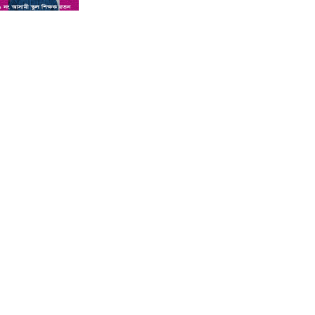
শিশু সন্তানকে আটকে বিদেশে পাচার
বন্দে দুই বোনের নামে কুষ্টিয়া কোর্টে
মামলা : প্রতিবাদী কন্ঠ
সমন্বিত যোগ্যতায় এগিয়ে থাকায়
আইসিটি’র লেকচারার পদে ফিরোজা
নাজনীনের সুপারিশ : প্রতিবাদী কন্ঠ
কুষ্টিয়ায় পাথর বোঝাই ট্রাক উল্টে চালক
ও হেলপারের মৃত্যু : প্রতিবাদী কন্ঠ
কুষ্টিয়া ভেড়ামারায় লেক ভরাট করে পার্ক
নির্মাণের অভিযোগ : প্রতিবাদী কন্ঠ
অ্যানেসথেসিয়া দেওয়ার পর শিশুর
মৃত্যু, দুই চিকিৎসক পুলিশ হেফাজতে :
প্রতিবাদী কন্ঠ
কুষ্টিয়ার লাহিনী বটতলায় রহস্যজনক