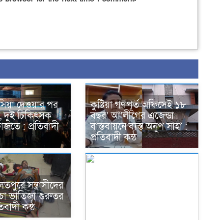
সিয়া দেওয়ার পর
কুষ্টিয়া গণপূর্ত অফিসেই ১৮
যু, দুই চিকিৎসক
বছর’ আ’লীগের এজেন্ডা
াজতে : প্রতিবাদী
বাস্তবায়নে ব্যস্ত অনুপ সাহা :
প্রতিবাদী কন্ঠ
লতপুরে সন্ত্রাসীদের
চা ভাতিজা গুরুতর
িবাদী কন্ঠ