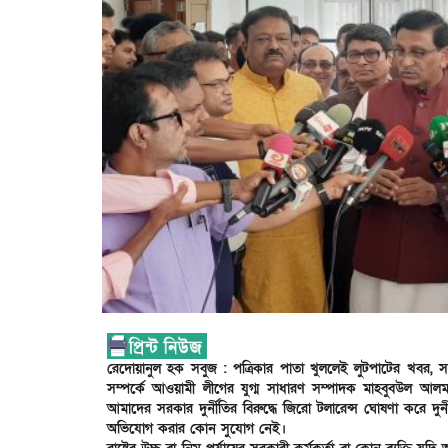
রেদোয়ানুল হক সবুজ : পত্রিকার পাতা খুললেই লুটপাটের খব
সম্পর্কে আওয়ামী লীগের যুগ্ম সাধারণ সম্পাদক মাহবুবউল আ
আমাদের সরকার দুর্নীতির বিরুদ্ধে জিরো টলারেন্স ঘোষণা করে দুর্ন
অভিযোগ করার কোন সুযোগ নেই।