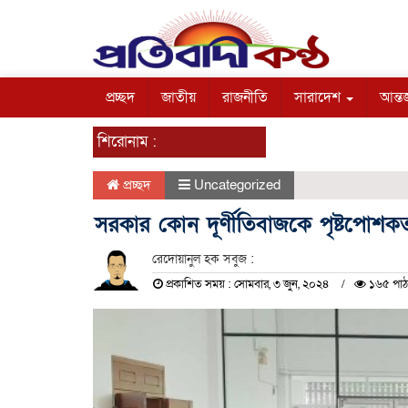
প্রচ্ছদ
জাতীয়
রাজনীতি
সারাদেশ
আন্তর
শিরোনাম :
প্রচ্ছদ
Uncategorized
সরকার কোন দূর্ণীতিবাজকে পৃষ্টপোশকত
রেদোয়ানুল হক সবুজ :
প্রকাশিত সময় : সোমবার, ৩ জুন, ২০২৪
১৬৫ পাঠ