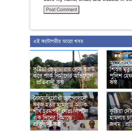
এই ক্যাটাগরীর আরো খবর
অ্যানেসথে
কুষ্টিয়া ভেড়ামারায় লেক ভরাট
শিশুর মৃত্
করে পার্ক নির্মাণের অভিযোগ
পুলিশ হেফ
: প্রতিবাদী কন্ঠ
কন্ঠ
বৈষম্যবিরোধী আন্দোলনে
সবুজ হত্যা মামলায় আটক
শীর্ষ চরমপন্থী নেতা লিপটন
কুষ্টিয়া দৌ
এক দিনের রিমান্ডে :
হামলায় চা
প্রতিবাদী কন্ঠ
জখম : প্রত