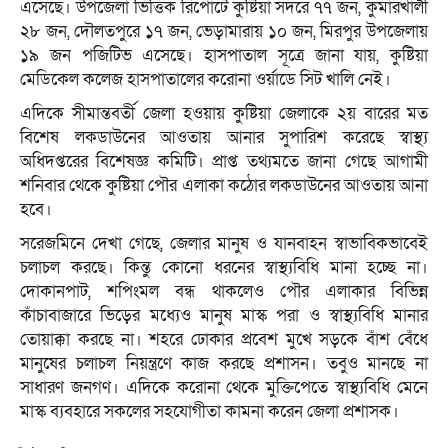
এসেছে। উপজেলা ভিত্তিক রিপোর্টে কুষ্টিয়া সদরে ৭৭ জন, কুমারখালী
২৮ জন, দৌলতপুরে ১৭ জন, ভেড়ামারায় ১০ জন, মিরপুর উপজেলায়
১৯ জন পজিটিভ এসেছে। হাসপাতাল সূত্রে জানা যায়, কুষ্টিয়া
মেডিকেল কলেজ হাসপাতালের করোনা ওর্য়াডে সিট খালি নেই।
এদিকে সীমান্তবর্তী জেলা হওয়ায় কুষ্টিয়া জেলাকে ২য় বারের মত
বিশেষ লকডাউনের আওতায় আনার সুপারিশ করেছে স্বাস্থ্য
অধিদপ্তরের বিশেষজ্ঞ কমিটি। প্রাপ্ত তথ্যমতে জানা গেছে আগামী
শনিবার থেকে কুষ্টিয়া পৌর এলাকা কঠোর লকডাউনের আওতায় আনা
হবে।
সরেজমিনে দেখা গেছে, জেলার মানুষ ও যানবাহন স্বাভাবিকভাবেই
চলাচল করছে। কিন্তু কোনো ধরনের স্বাস্থ্যবিধি মানা হচ্ছে না।
দোকানপাট, শপিংমল বন্ধ থাকলেও পৌর এলাকার বিভিন্ন
কাঁচাবাজারে ভিড়ের মধ্যেও মানুষ মাস্ক পরা ও স্বাস্থ্যবিধি মানার
তোয়াক্কা করছে না।‌ শহরে ঢোকার প্রবেশ মুখে সড়কে বাঁশ বেঁধে
মানুষের চলাচল নিয়ন্ত্রণে কাজ করছে প্রশাসন। তবুও মানছে না
সাধারণ জনগণ। এদিকে করোনা থেকে মুক্তিপেতে স্বাস্থ্যবিধি মেনে
মাস্ক ব্যবহারে সকলের সহযোগীতা কামনা করেন জেলা প্রশাসক।