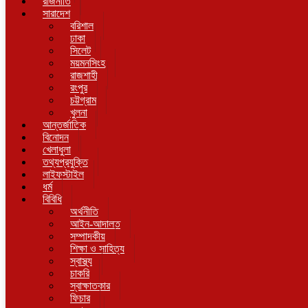
রাজনীতি
সারাদেশ
বরিশাল
ঢাকা
সিলেট
ময়মনসিংহ
রাজশাহী
রংপুর
চট্টগ্রাম
খুলনা
আন্তর্জাতিক
বিনোদন
খেলাধুলা
তথ্যপ্রযুক্তি
লাইফস্টাইল
ধর্ম
বিবিধি
অর্থনীতি
আইন-আদালত
সম্পাদকীয়
শিক্ষা ও সাহিত্য
স্বাস্থ্য
চাকরি
স্বাক্ষাতকার
ফিচার