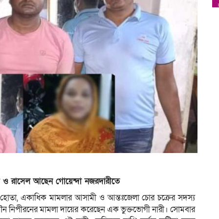
শ ও রাসেল আছেন গোয়েন্দা নজরদারীতে
মূল হোতা, একাধিক মামলার আসামী ও আন্তঃজেলা চোর চক্রের সদস্য
া ও যৌন নিপীরনের মামলা দায়ের করেছেন এক ভুক্তভোগী নারী। সোমবার