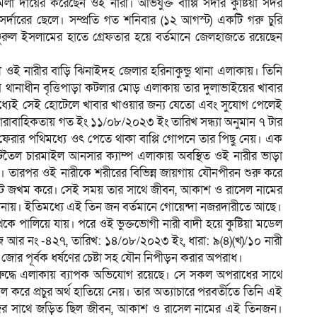
ামলা দায়ের করেছেন ওই নারী। অভিযুক্ত বাপ্পি সর্দার কুষ্টিয়া সদর
সর্দারের ছেলে। সম্প্রতি গত শনিবার (১২ আগস্ট) একটি গরু চুরি
রুল ইসলামের হাতে গ্রেফতার হয়ে বর্তমানে জেলহাজতে রয়েছেন
গী ওই নারীর বাড়ি ঝিনাইদহ জেলার হরিনাকুন্ডু থানা এলাকায়। তিনি
বি থানাধীন বৃত্তিপাড়া কটলার মোড় এলাকায় তার দুলাভাইয়ের খাবার
 মধ্যেই সেই হোটেলে খাবার খাওয়ার জন্য যেতো এবং সুযোগ পেলেই
 ধারাবাহিকতায় গত ইং ১১/০৮/২০২৩ ইং তারিখ সন্ধ্যা অনুমান ৭ টার
রার পথিমধ্যে ওৎ পেতে থাকা বাপ্পি গোপনে তার পিছু নেয়। এক
 বটতৈল চারমাইল আনসার ক্যাম্প এলাকায় অবস্থিত ওই নারীর ভাড়া
ে। তারপর ওই নারীকে শরীরের বিভিন্ন জায়গায় যৌনপীরন শুরু করে
ক্তজমাট জখম করে। সেই সময় তার সাথে জীবন, আকাশ ও রাসেল নামের
র জানায়। ইতিমধ্যে এই তিন জন বর্তমানে গোয়েন্দা নজরদারীতে আছে।
েকে পালিয়ে যায়। পরে ওই ভুক্তভোগী নারী বাদী হয়ে কুষ্টিয়া মডেল
ি আর নং -৪২৭, তারিখ: ১৪/০৮/২০২৩ ইং, ধারা: ৯(৪)(খ)/১০ নারী
োর পূর্বক ধর্ষণের চেষ্টা সহ যৌন নিপীড়ন করার অপরাধ।
ির বিরুদ্ধে এলাকায় ব্যাপক অভিযোগ রয়েছে। সে সকল অপরাধের সাথে
রে প্রচুর অর্থ হাতিয়ে নেয়। তার অত্যাচারে পরবর্তীতে তিনি এই
াজের সাথে জড়িত ছিল জীবন, আকাশ ও রাসেল নামের এই তিনজন।