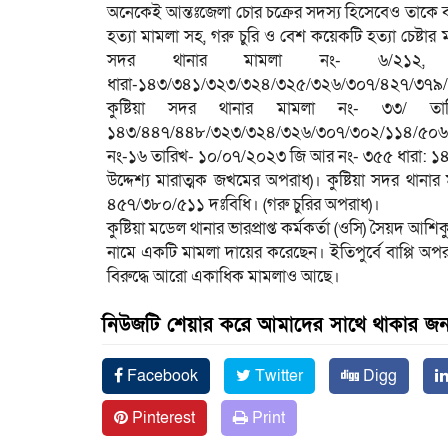
অনেকেই আন্তঃজেলা চোর চক্রের সদস্য হিসেবেও তাকে বর্
হত্যা মামলা সহ, গরু চুরি ও বেশ কয়েকটি হত্যা চেষ্টার
সদর থানার মামলা নং- ৬/২১২, তা
ধারা-১৪৩/৩৪১/৩২৩/৩২৪/৩২৫/৩২৬/৩০৭/৪২৭/৩৭৯/৫০
কুষ্টিয়া সদর থানার মামলা নং- ৩৩/ ত
১৪৩/৪৪৭/৪৪৮/৩২৩/৩২৪/৩২৬/৩০৭/৩০২/১১৪/৫০৬/১৪৮
নং-১৬ তারিখ- ১০/০৭/২০২৩ জি আর নং- ৩৫৫ ধারা: 
উদ্দেশ্য মারাত্মক জখমের অপরাধ)। কুষ্টিয়া সদর থান
৪৫৭/৩৮০/৫১১ দঃবিধি। (গরু চুরির অপরাধ)।
কুষ্টিয়া মডেল থানার ভারপ্রাপ্ত কর্মকর্তা (ওসি) সৈয়দ আ
নামে একটি মামলা দায়ের করেছেন। ইতিপুর্বে বাপ্পি অ
বিরুদ্ধে আরো একাধিক মামলাও আছে।
নিউজটি শেয়ার করে আমাদের সাথে থাকার জন্
Facebook
Twitter
Digg
Pinterest
Print