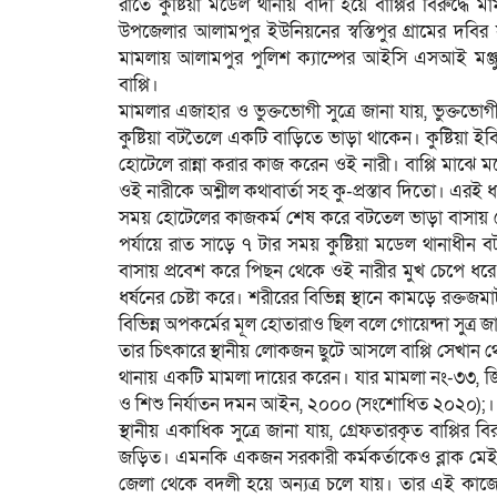
রাতে কুষ্টিয়া মডেল থানায় বাদী হয়ে বাপ্পির বিরুদ্ধে ম
উপজেলার আলামপুর ইউনিয়নের স্বস্তিপুর গ্রামের দবির 
মামলায় আলামপুর পুলিশ ক্যাম্পের আইসি এসআই মঞ্জু
বাপ্পি।
মামলার এজাহার ও ভুক্তভোগী সুত্রে জানা যায়, ভুক্তভো
কুষ্টিয়া বটতৈলে একটি বাড়িতে ভাড়া থাকেন। কুষ্টিয়া ই
হোটেলে রান্না করার কাজ করেন ওই নারী। বাপ্পি মাঝে
ওই নারীকে অশ্লীল কথাবার্তা সহ কু-প্রস্তাব দিতো। এরই
সময় হোটেলের কাজকর্ম শেষ করে বটতেল ভাড়া বাসায় ফে
পর্যায়ে রাত সাড়ে ৭ টার সময় কুষ্টিয়া মডেল থানাধীন
বাসায় প্রবেশ করে পিছন থেকে ওই নারীর মুখ চেপে ধর
ধর্ষনের চেষ্টা করে। শরীরের বিভিন্ন স্থানে কামড়ে র
বিভিন্ন অপকর্মের মূল হোতারাও ছিল বলে গোয়েন্দা সুত্
তার চিৎকারে স্থানীয় লোকজন ছুটে আসলে বাপ্পি সেখান থ
থানায় একটি মামলা দায়ের করেন। যার মামলা নং-৩৩, জ
ও শিশু নির্যাতন দমন আইন, ২০০০ (সংশোধিত ২০২০);। জ
স্থানীয় একাধিক সুত্রে জানা যায়, গ্রেফতারকৃত বাপ্প
জড়িত। এমনকি একজন সরকারী কর্মকর্তাকেও ব্লাক মেইল ক
জেলা থেকে বদলী হয়ে অন্যত্র চলে যায়। তার এই ক