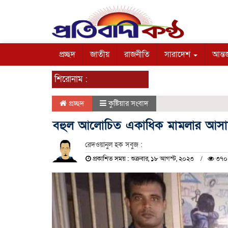
প্রচ্ছদ
জাতীয়
রাজনীতি
সারাদেশ
আন্তর
শিরোনাম :
প্রচ্ছদ
কুষ্টিয়ার সংবাদ
বহুল আলোচিত একাধিক মামলার আসামী 
রেদওয়ানুল হক সবুজ :
প্রকাশিত সময় : শুক্রবার, ১৮ আগস্ট, ২০২৩
৩৭০ 