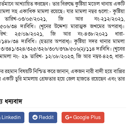
তমানে আখ্যায়িত করছেন। তার বিরুদ্ধে কুষ্টিয়া মডেল থানায় একটি
 মামলা সহ একাধিক মামলা রয়েছে। যার মামলা নম্বর গুলো:- কুষ্টিয়া
রিখ-০৩/০৫/২০২১, জি আর নং-২১২/২০২১,
৬/৩৪ দঃবিধি। (খুনের উদ্দেশ্য মারাত্মক জখমের অপরাধ)।
ারিখ: ২৫/০৯/২০২১, জি আর নং-৪৩৮/২০২১ ধারা-
/৩৪ দঃবিধি। (হত্যার অপরাধ)। কুষ্টিয়া সদর থানার মামলা
১৪৩/৩৪১/৩২৪/৩২৫/৩২৬/৩০৭/৩৭৯/৫০৬(২)/১১৪ দঃবিধি। (খুনের
ার মামলা নং- ২৯ তারিখ- ১২/০৮/২০২৩, জি আর নম্বর-৪২৩, ধারা-
শিকুর রহমান বিষয়টি নিশ্চিত করে জানান, একজন নারী বাদী হয়ে বাপ্পির
পর একটি চুরি মামলায় গ্রেফতার হয়ে জেল হাজতে রয়েছেন এবং তার
য ধন্যবাদ
Linkedin
Reddit
Google Plus