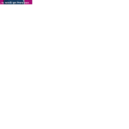
শিশু সন্তানকে আটকে বিদেশে পাচার
বন্দে দুই বোনের নামে কুষ্টিয়া কোর্টে
মামলা : প্রতিবাদী কন্ঠ
সমন্বিত যোগ্যতায় এগিয়ে থাকায়
আইসিটি’র লেকচারার পদে ফিরোজা
নাজনীনের সুপারিশ : প্রতিবাদী কন্ঠ
কুষ্টিয়ায় পাথর বোঝাই ট্রাক উল্টে চালক
ও হেলপারের মৃত্যু : প্রতিবাদী কন্ঠ
কুষ্টিয়া ভেড়ামারায় লেক ভরাট করে পার্ক
নির্মাণের অভিযোগ : প্রতিবাদী কন্ঠ
অ্যানেসথেসিয়া দেওয়ার পর শিশুর
মৃত্যু, দুই চিকিৎসক পুলিশ হেফাজতে :
প্রতিবাদী কন্ঠ
কুষ্টিয়ার লাহিনী বটতলায় রহস্যজনক