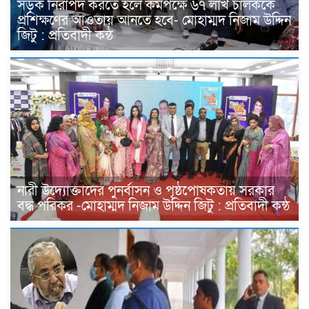
সড়ক নিরাপদ করতে হলে কমপক্ষে ৬৭ লাখ চালককে
প্রশিক্ষণের আওতায় আনতে হবে- মোহাম্মদ নিজাম উদ্দিন
জিটু : প্রতিবাদী কন্ঠ
নারী উদ্যোক্তাদের পুনর্বাসন ও পৃষ্ঠপোষকতায় সরকার
বদ্ধ পরিকর -মোহাম্মদ নিজাম উদ্দিন জিটু : প্রতিবাদী কন্ঠ