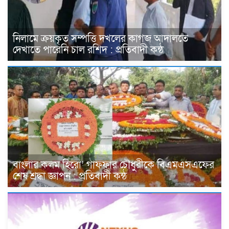
নিলামে ক্রয়কৃত সম্পত্তি দখলের কাগজ আদালতে
দেখাতে পারেনি চাল রশিদ : প্রতিবাদী কন্ঠ
বাংলার কলম হিরো’ গাফফার চৌধুরীকে বিএমএসএফের
শেষ শ্রদ্ধা জ্ঞাপন : প্রতিবাদী কন্ঠ