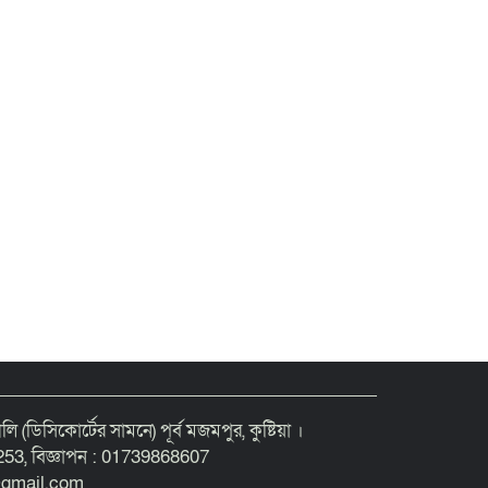
গলি (ডিসিকোর্টের সামনে) পূর্ব মজমপুর, কুষ্টিয়া ।
53, বিজ্ঞাপন : 01739868607
@gmail.com