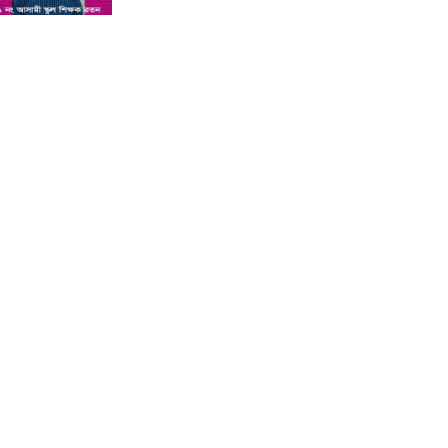
শিশু সন্তানকে আটকে বিদেশে পাচার
বন্দে দুই বোনের নামে কুষ্টিয়া কোর্টে
মামলা : প্রতিবাদী কন্ঠ
সমন্বিত যোগ্যতায় এগিয়ে থাকায়
আইসিটি’র লেকচারার পদে ফিরোজা
নাজনীনের সুপারিশ : প্রতিবাদী কন্ঠ
কুষ্টিয়ায় পাথর বোঝাই ট্রাক উল্টে চালক
ও হেলপারের মৃত্যু : প্রতিবাদী কন্ঠ
কুষ্টিয়া ভেড়ামারায় লেক ভরাট করে পার্ক
নির্মাণের অভিযোগ : প্রতিবাদী কন্ঠ
অ্যানেসথেসিয়া দেওয়ার পর শিশুর
মৃত্যু, দুই চিকিৎসক পুলিশ হেফাজতে :
প্রতিবাদী কন্ঠ
কুষ্টিয়ার লাহিনী বটতলায় রহস্যজনক