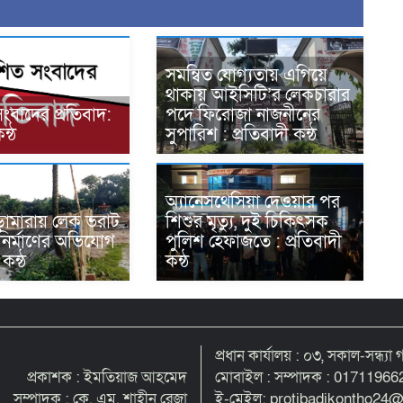
সমন্বিত যোগ্যতায় এগিয়ে
থাকায় আইসিটি’র লেকচারার
সংবাদের প্রতিবাদ:
পদে ফিরোজা নাজনীনের
ন্ঠ
সুপারিশ : প্রতিবাদী কন্ঠ
অ্যানেসথেসিয়া দেওয়ার পর
ভেড়ামারায় লেক ভরাট
শিশুর মৃত্যু, দুই চিকিৎসক
 নির্মাণের অভিযোগ
পুলিশ হেফাজতে : প্রতিবাদী
 কন্ঠ
কন্ঠ
প্রধান কার্যালয় : ০৩, সকাল-সন্ধ্যা 
প্রকাশক : ইমতিয়াজ আহমেদ
মোবাইল : সম্পাদক : 017119662
সম্পাদক : কে. এম. শাহীন রেজা
ই-মেইল: protibadikontho24