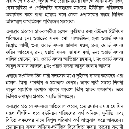
এর আগে গত ২৭ জুলাই ওই চেয়ারম্যানের বিরুদ্ধে অনিয়ম-দুর্নীতির,
স্বেচ্ছাচারিতা ও পেশিশক্তি ব্যবহারের মাধ্যমে ইউনিয়ন পরিষদকে
অকার্যকর করে রাখা হয়েছে বলে জেলা প্রশাসকের কাছে লিখিত
অভিযোগ করেছিলেন পরিষদের সদস্যরা।
অনাস্থার প্রস্তাবে স্বাক্ষরকারীরা হলেন- কুষ্টিয়ার ৪নং বটতৈল ইউনিয়ন
পরিষদের ১নং ওয়ার্ডের সদস্য মো. সালাউদ্দিন, ২নং ওয়ার্ড সদস্য
জিন্নাত আলী, ৩নং ওয়ার্ড সদস্য জালাল মণ্ডল, ৪নং ওয়ার্ড সদস্য
ফরিদ আহমেদ, ৫নং ওয়ার্ড সদস্য জামাল মৃর্ধা, ৬নং ওয়ার্ড সদস্য
খালিদ হোসেন, ৭নং ওয়ার্ড সদস্য আতিয়ার রহমান, ৮নং ওয়ার্ড সদস্য
আবুল কামাল আজাদ, ৯নং ওয়ার্ড সদস্য আবুল কালাম আজাদ।
এছাড়া সংরক্ষিত তিন নারী সদস্যের মধ্যে দুইজন স্বাক্ষর করেছেন এরা
হলেন- মিনা পারভীন ও মমতাজ বেগম। অপর নারী সদস্য শিল্পী
খাতুন সাময়িক বরখাস্ত থাকার কারণে তিনি স্বাক্ষর করেননি। তবে
তিনিও অনাস্থার প্রস্তাবে সম্মতি দিয়েছেন।
অনাস্থার প্রস্তাবে সদস্যরা অভিযোগ করেন, চেয়ারম্যান এমএ মোমিন
মণ্ডল দীর্ঘদিন ধরে ইউনিয়ন পরিষদের অর্থ অনিয়ম, দুর্নীতি এবং
বিভিন্ন প্রকল্পের নামে বিপুল পরিমাণ অর্থ আত্মসাৎ করে আসছেন।
চেয়ারম্যান সকল অনিয়ম-দুর্নীতির বিরোধিতা করায় তাদের সম্মানী