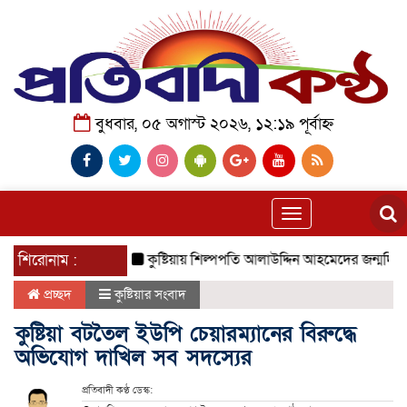
বুধবার, ০৫ অগাস্ট ২০২৬, ১২:১৯ পূর্বাহ্ন
Toggle
navigation
শিরোনাম :
কুষ্টিয়ায় শিল্পপতি আলাউদ্দিন আহমেদের জন্মদিনে ব্যতি
প্রচ্ছদ
কুষ্টিয়ার সংবাদ
কুষ্টিয়া বটতৈল ইউপি চেয়ারম্যানের বিরুদ্ধে
অভিযোগ দাখিল সব সদস্যের
প্রতিবাদী কণ্ঠ ডেস্ক: