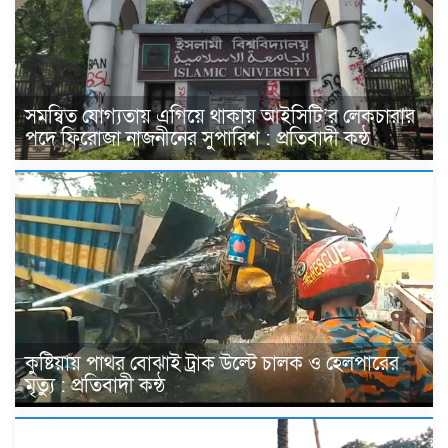
সমন্বিত যোগ্যতায় এগিয়ে থাকায় আইসিটি’র লেকচারার
পদে ফিরোজা নাজনীনের সুপারিশ : প্রতিবাদী কন্ঠ
কুষ্টিয়ায় পাথর বোঝাই ট্রাক উল্টে চালক ও হেলপারের
মৃত্যু : প্রতিবাদী কন্ঠ