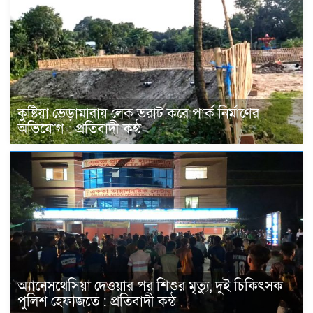
কুষ্টিয়া ভেড়ামারায় লেক ভরাট করে পার্ক নির্মাণের
অভিযোগ : প্রতিবাদী কন্ঠ
অ্যানেসথেসিয়া দেওয়ার পর শিশুর মৃত্যু, দুই চিকিৎসক
পুলিশ হেফাজতে : প্রতিবাদী কন্ঠ