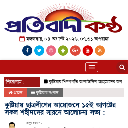
মঙ্গলবার, ০৪ অগাস্ট ২০২৬, ০৭:৩১ অপরাহ্ন
Toggle
navigation
শিরোনাম :
কুষ্টিয়ায় শিল্পপতি আলাউদ্দিন আহমেদের জন্মদিনে ব্যতিক
প্রচ্ছদ
কুষ্টিয়ার সংবাদ
কুষ্টিয়ায় ছাত্রলীগের আয়োজনে ১৫ই আগষ্টের
সকল শহীদদের স্মরনে আলোচনা সভা :
আব্দুর রহমান :