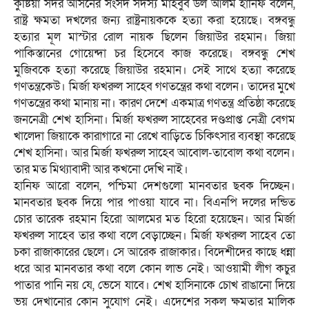
কুষ্টিয়া সদর আসনের সংসদ সদস্য মাহবুব উল আলম হানিফ বলেন,
রাষ্ট্র ক্ষমতা দখলের জন্য রাষ্ট্রনায়ককে হত্যা করা হয়েছে। বঙ্গবন্ধু
হত্যার মূল মাস্টার রোল নায়ক ছিলেন জিয়াউর রহমান। জিয়া
পাকিস্তানের গোয়েন্দা চর হিসেবে কাজ করেছে। বঙ্গবন্ধু শেখ
মুজিবকে হত্যা করেছে জিয়াউর রহমান। সেই সাথে হত্যা করেছে
গণতন্ত্রকেউ। মির্জা ফখরুল সাহেব গণতন্ত্রের কথা বলেন। তাদের মুখে
গণতন্ত্রের কথা মানায় না। কারণ দেশে একমাত্র গণতন্ত্র প্রতিষ্ঠা করেছে
জননেত্রী শেখ হাসিনা। মির্জা ফখরুল সাহেবের দণ্ডপ্রাপ্ত নেত্রী বেগম
খালেদা জিয়াকে কারাগারে না রেখে বাড়িতে চিকিৎসার ব্যবস্থা করেছে
শেখ হাসিনা। আর মির্জা ফখরুল সাহেব আবোল-তাবোল কথা বলেন।
তার মত মিথ্যাবাদী আর কখনো দেখি নাই।
হানিফ আরো বলেন, পশ্চিমা দেশগুলো মানবতার ছবক দিচ্ছেন।
মানবতার ছবক দিয়ে পার পাওয়া যাবে না। বিএনপি দলের দন্ডিত
চোর তারেক রহমান হিরো আলমের মত হিরো হয়েছেন। আর মির্জা
ফখরুল সাহেব তার কথা বলে বেড়াচ্ছেন। মির্জা ফখরুল সাহেব তো
চকা রাজাকারের ছেলে। সে আরেক রাজাকার। বিদেশীদের কাছে ধন্না
ধরে আর মানবতার কথা বলে কোন লাভ নেই। আওয়ামী লীগ কচুর
পাতার পানি নয় যে, ভেসে যাবে। শেখ হাসিনাকে চোখ রাঙানো দিয়ে
ভয় দেখানোর কোন সুযোগ নেই। এদেশের সকল ক্ষমতার মালিক