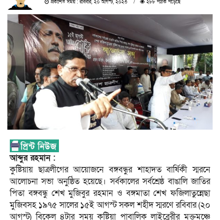
প্রকাশিত সময় : রবিবার, ২০ আগস্ট, ২০২৩
২৮৮ পাঠক পড়েছে
আব্দুর রহমান :
কুষ্টিয়ায় ছাত্রলীগের আয়োজনে বঙ্গবন্ধুর শাহাদত বার্ষিকী স্মরনে
আলোচনা সভা অনুষ্ঠিত হয়েছে। সর্বকালের সর্বশ্রেষ্ঠ বাঙালি জাতির
পিতা বঙ্গবন্ধু শেখ মুজিবুর রহমান ও বঙ্গমাতা শেখ ফজিলাতুন্নেছা
মুজিবসহ ১৯৭৫ সালের ১৫ই আগস্ট সকল শহীদ স্মরণে রবিবার (২০
আগস্ট) বিকেল ৪টার সময় কুষ্টিয়া পাবালিক লাইব্রেরীর মুক্তমঞ্চে