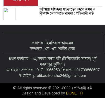
কুষ্টিয়ায় জমিজমা সংক্রান্তের জেরে জখম ও
লুটপাট :আদালতে মামলা : প্রতিবাদী কন্ঠ
প্রকাশক : ইমতিয়াজ আহমেদ
সম্পাদক : কে. এম. শাহীন রেজা
প্রধান কার্যালয় : ০৩, সকাল-সন্ধ্যা গলি (ডিসিকোর্টের সামনে) পূর্ব
মজমপুর, কুষ্টিয়া ।
মোবাইল : সম্পাদক : 01711966253, বিজ্ঞাপন : 01739868607
ই-মেইল: protibadikontho24@gmail.com
© All rights reserved © 2021-2022 । প্রতিবাদী কন্ঠ
Design and Developed by
DONET IT