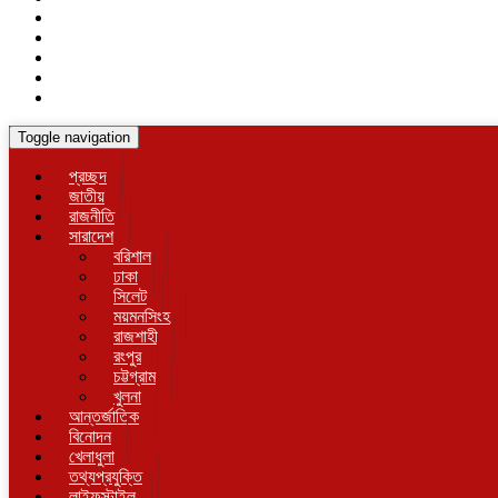
Toggle navigation
প্রচ্ছদ
জাতীয়
রাজনীতি
সারাদেশ
বরিশাল
ঢাকা
সিলেট
ময়মনসিংহ
রাজশাহী
রংপুর
চট্টগ্রাম
খুলনা
আন্তর্জাতিক
বিনোদন
খেলাধুলা
তথ্যপ্রযুক্তি
লাইফস্টাইল