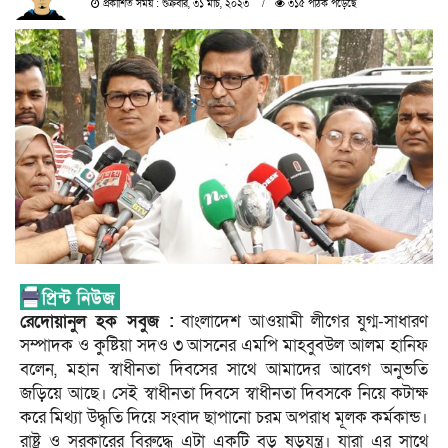
প্রকাশিত সময় : শুক্রবার, ৩১ মার্চ, ২০২৩
৩১৫ পাঠক পড়েছে
রেদোয়ানুল হক সবুজ :
বাংলাদেশ আওয়ামী লীগের যুগ্ম-সাধারণ
সম্পাদক ও কুষ্টিয়া সদও ৩ আসনের এমপি মাহবুবউল আলম হানিফ
বলেন, মহান স্বাধীনতা দিবসের সাথে আমাদের আবেগ অনুভতি
জড়িয়ে আছে। সেই স্বাধীনতা দিবসে স্বাধীনতা দিবসকে নিয়ে কটাক্ষ
করে মিথ্যা উদ্ধৃতি দিয়ে সংবাদ ছাপানো চরম অপরাধ মূলক কর্মকান্ড।
রাষ্ট্র ও সরকারের বিরুদ্ধে এটা একটি বড় ষড়যন্ত্র। যারা এর সাথে