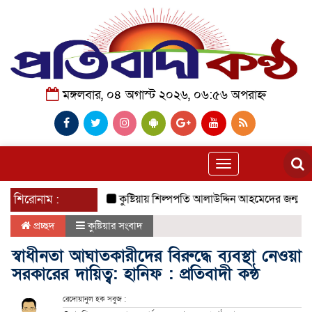
মঙ্গলবার, ০৪ অগাস্ট ২০২৬, ০৬:৫৬ অপরাহ্ন
Toggle
navigation
শিরোনাম :
কুষ্টিয়ায় শিল্পপতি আলাউদ্দিন আহমেদের জন্মদিনে ব্যতিক্র
প্রচ্ছদ
কুষ্টিয়ার সংবাদ
স্বাধীনতা আঘাতকারীদের বিরুদ্ধে ব্যবস্থা নেওয়া
সরকারের দায়িত্ব: হানিফ : প্রতিবাদী কন্ঠ
রেদোয়ানুল হক সবুজ :