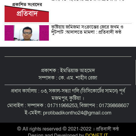
কুষ্টিয়ায় জমিজমা সংক্রান্তের জেরে জখম ও
লুটপাট :আদালতে মামলা : প্রতিবাদী কন্ঠ
শিশু সন্তানকে আটকে বিদেশে পাচার বন্দে
দুই বোনের নামে কুষ্টিয়া কোর্টে মামলা :
প্রতিবাদী কন্ঠ
প্রকাশক : ইমতিয়াজ আহমেদ
সম্পাদক : কে. এম. শাহীন রেজা
সমন্বিত যোগ্যতায় এগিয়ে থাকায় আইসিটি’র
লেকচারার পদে ফিরোজা নাজনীনের সুপারিশ :
প্রধান কার্যালয় : ০৩, সকাল-সন্ধ্যা গলি (ডিসিকোর্টের সামনে) পূর্ব
প্রতিবাদী কন্ঠ
মজমপুর, কুষ্টিয়া ।
মোবাইল : সম্পাদক : 01711966253, বিজ্ঞাপন : 01739868607
কুষ্টিয়ায় পাথর বোঝাই ট্রাক উল্টে চালক ও
ই-মেইল: protibadikontho24@gmail.com
হেলপারের মৃত্যু : প্রতিবাদী কন্ঠ
© All rights reserved © 2021-2022 । প্রতিবাদী কন্ঠ
Design and Developed by
DONET IT