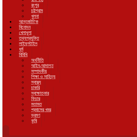
রংপুর
চট্টগ্রাম
খুলনা
আন্তর্জাতিক
বিনোদন
খেলাধুলা
তথ্যপ্রযুক্তি
লাইফস্টাইল
ধর্ম
বিবিধি
অর্থনীতি
আইন-আদালত
সম্পাদকীয়
শিক্ষা ও সাহিত্য
স্বাস্থ্য
চাকরি
স্বাক্ষাতকার
ফিচার
মতামত
প্রবাসের খবর
ভ্রমণ
কৃষি