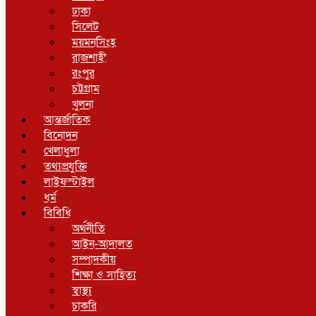
ঢাকা
সিলেট
ময়মনসিংহ
রাজশাহী
রংপুর
চট্টগ্রাম
খুলনা
আন্তর্জাতিক
বিনোদন
খেলাধুলা
তথ্যপ্রযুক্তি
লাইফস্টাইল
ধর্ম
বিবিধি
অর্থনীতি
আইন-আদালত
সম্পাদকীয়
শিক্ষা ও সাহিত্য
স্বাস্থ্য
চাকরি