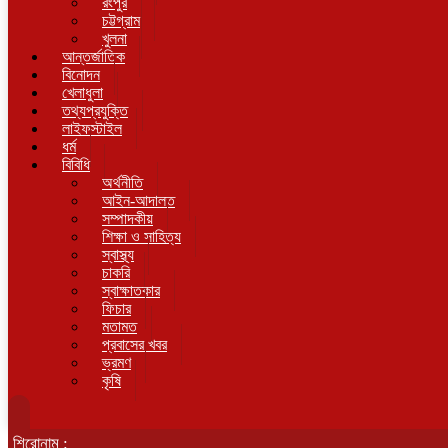
রংপুর
চট্টগ্রাম
খুলনা
আন্তর্জাতিক
বিনোদন
খেলাধুলা
তথ্যপ্রযুক্তি
লাইফস্টাইল
ধর্ম
বিবিধি
অর্থনীতি
আইন-আদালত
সম্পাদকীয়
শিক্ষা ও সাহিত্য
স্বাস্থ্য
চাকরি
স্বাক্ষাতকার
ফিচার
মতামত
প্রবাসের খবর
ভ্রমণ
কৃষি
শিরোনাম :