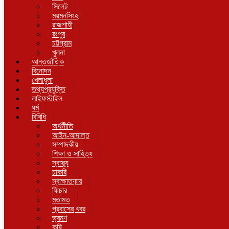
সিলেট
ময়মনসিংহ
রাজশাহী
রংপুর
চট্টগ্রাম
খুলনা
আন্তর্জাতিক
বিনোদন
খেলাধুলা
তথ্যপ্রযুক্তি
লাইফস্টাইল
ধর্ম
বিবিধি
অর্থনীতি
আইন-আদালত
সম্পাদকীয়
শিক্ষা ও সাহিত্য
স্বাস্থ্য
চাকরি
স্বাক্ষাতকার
ফিচার
মতামত
প্রবাসের খবর
ভ্রমণ
কৃষি