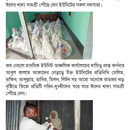
ঈদের খাদ্য সামগ্রী পৌঁছে দেন ইউনিটের সকল সদস্যরা।
জয় নেহাল মানবিক ইউনিট আঞ্চলিক কার্যালয়ের দায়িত্ব প্রাপ্ত কর্ণধার
আবুল কালাম আজাদের নেতৃত্বে উক্ত ইউনিটের প্রতিনিধি সেলিম,
রাকিব, আব্দুল্লাহ, তানিম, মিলন, লিটন সহ আরো অনেকে রাতভর ঝড়
বৃষ্টিতে ভিজে প্রতিটি গরিব-দুঃখীদের ঘরে ঘরে ঈদের খাদ্য সামগ্রী
পৌঁছে দেন।