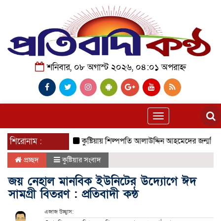
শনিবার, ০৮ অগাস্ট ২০২৬, ০৪:০১ অপরাহ্ন
Toggle
navigation
শিরোনাম :
কুষ্টিয়ায় শিল্পপতি আলাউদ্দিন আহমেদের জন্মদিনে ব্যতিক্রমী 
প্রচ্ছদ
কুষ্টিয়ার সংবাদ
জয় নেহাল মানবিক ইউনিটের উদ্যোগে ঈদ
সামগ্রী বিতরণ : প্রতিবাদী কন্ঠ
এজাজ উচ্ছ্বাস: