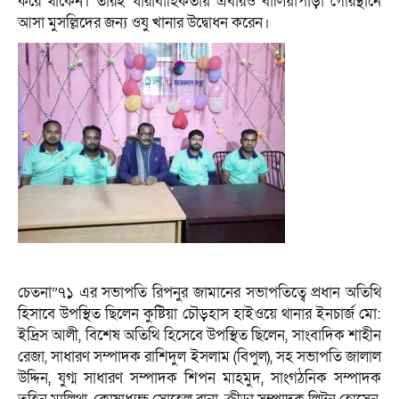
করে থাকেন। তারই ধারাবাহিকতায় এবারও বালিয়াপাড়া গোরস্থানে
আসা মুসল্লিদের জন্য ওযু খানার উদ্বোধন করেন।
চেতনা”৭১ এর সভাপতি রিপনুর জামানের সভাপতিত্বে প্রধান অতিথি
হিসাবে উপস্থিত ছিলেন কুষ্টিয়া চৌড়হাস হাইওয়ে থানার ইনচার্জ মো:
ইদ্রিস আলী, বিশেষ অতিথি হিসেবে উপস্থিত ছিলেন, সাংবাদিক শাহীন
রেজা, সাধারণ সম্পাদক রাশিদুল ইসলাম (বিপুল), সহ সভাপতি জালাল
উদ্দিন, যুগ্ম সাধারণ সম্পাদক শিপন মাহমুদ, সাংগঠনিক সম্পাদক