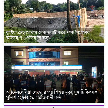
কুষ্টিয়া ভেড়ামারায় লেক ভরাট করে পার্ক নির্মাণের
অভিযোগ : প্রতিবাদী কন্ঠ
অ্যানেসথেসিয়া দেওয়ার পর শিশুর মৃত্যু, দুই চিকিৎসক
পুলিশ হেফাজতে : প্রতিবাদী কন্ঠ