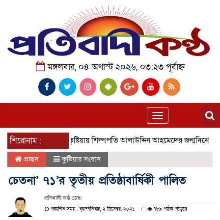
মঙ্গলবার, ০৪ অগাস্ট ২০২৬, ০৩:২৩ পূর্বাহ্ন
Toggle
navigation
শিরোনাম :
কুষ্টিয়ায় শিল্পপতি আলাউদ্দিন আহমেদের জন্মদিনে ব্যতিক্রমী 
প্রচ্ছদ
কুষ্টিয়ার সংবাদ
চেতনা’ ৭১’র তৃতীয় প্রতিষ্ঠাবার্ষিকী পালিত
প্রতিবাদী কণ্ঠ ডেস্ক:
প্রকাশিত সময় : বৃহস্পতিবার, ২ ডিসেম্বর, ২০২১
৭৮৯ পাঠক পড়েছে