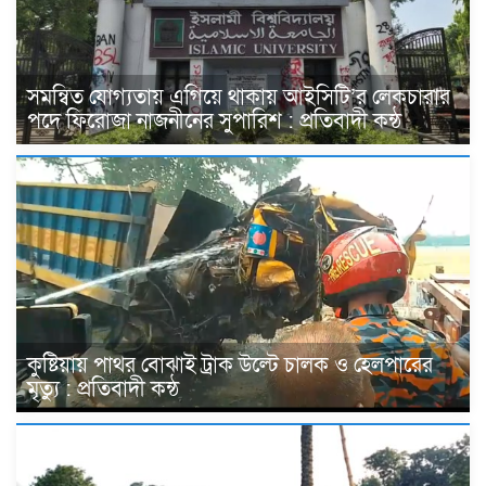
সমন্বিত যোগ্যতায় এগিয়ে থাকায় আইসিটি’র লেকচারার
পদে ফিরোজা নাজনীনের সুপারিশ : প্রতিবাদী কন্ঠ
কুষ্টিয়ায় পাথর বোঝাই ট্রাক উল্টে চালক ও হেলপারের
মৃত্যু : প্রতিবাদী কন্ঠ