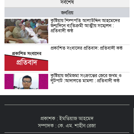
সর্বশেষ
জনপ্রিয়
কুষ্টিয়ায় শিল্পপতি আলাউদ্দিন আহমেদের
জন্মদিনে ব্যতিক্রমী আত্মীয় সম্মেলন :
প্রতিবাদী কন্ঠ
প্রকাশিত সংবাদের প্রতিবাদ: প্রতিবাদী কন্ঠ
কুষ্টিয়ায় জমিজমা সংক্রান্তের জেরে জখম ও
লুটপাট :আদালতে মামলা : প্রতিবাদী কন্ঠ
শিশু সন্তানকে আটকে বিদেশে পাচার বন্দে
দুই বোনের নামে কুষ্টিয়া কোর্টে মামলা :
প্রতিবাদী কন্ঠ
প্রকাশক : ইমতিয়াজ আহমেদ
সম্পাদক : কে. এম. শাহীন রেজা
সমন্বিত যোগ্যতায় এগিয়ে থাকায় আইসিটি’র