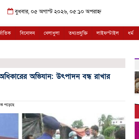
বুধবার, ০৫ অগাস্ট ২০২৬, ০৫:১০ অপরাহ্ন
্জাতিক
বিনোদন
খেলাধুলা
তথ্যপ্রযুক্তি
লাইফস্টাইল
ধর্ম
তা অধিকারের অভিযান: উৎপাদন বন্ধ রাখার
ঠক পড়েছে