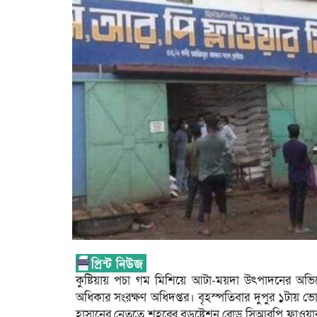
কুষ্টিয়ায় পচা গম মিশিয়ে আটা-ময়দা উৎপাদনের অভি
অধিকার সংরক্ষণ অধিদপ্তর। বৃহস্পতিবার দুপুর ১টায় ভ
হাসানের নেতৃত্বে শহরের বড়ষ্টেশন রোড সিআরপি ফ্লাওয়া