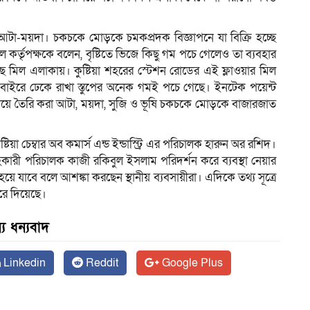
 আটা-ময়দা। চকচকে মোড়কে চমকপ্রদক বিজ্ঞাপনে যা বিক্রি হচ্ছে
 কর্তৃপক্ষকে বলেন, বৃষ্টিতে ভিজে কিছু গম পচে গেলেও তা ব্যবহার
ছে মিল এলাকায়। কুষ্টিয়া শহরের স্টেশন রোডের এই ফ্লাওয়ার মিল
বাইরে ঢেকে রাখা স্তুপের অনেক গমই পচে গেছে। ইনটেক পয়েন্ট
িয়ে তৈরি করা আটা, ময়দা, সুজি ও ভূষি চকচকে মোড়কে বাজারজাত
টিয়া চেম্বার অব কমার্স এন্ড ইন্ডাস্ট্রি এর পরিচালক হারুন অর রশিদ।
সহকারী পরিচালক কাজী রকিবুল ইসলাম পরিদর্শন করে ব্যবস্থা নেয়ার
 হয়ে যাবে বলে আশঙ্কা করছেন স্থানীয় ব্যবসায়ীরা। এদিকে তথ্য সূত্রে
করে দিয়েছে।
য ধন্যবাদ
Linkedin
Reddit
Google Plus