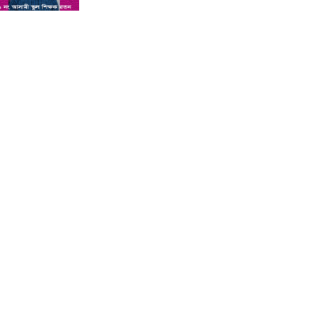
শিশু সন্তানকে আটকে বিদেশে পাচার
বন্দে দুই বোনের নামে কুষ্টিয়া কোর্টে
মামলা : প্রতিবাদী কন্ঠ
সমন্বিত যোগ্যতায় এগিয়ে থাকায়
আইসিটি’র লেকচারার পদে ফিরোজা
নাজনীনের সুপারিশ : প্রতিবাদী কন্ঠ
কুষ্টিয়ায় পাথর বোঝাই ট্রাক উল্টে চালক
ও হেলপারের মৃত্যু : প্রতিবাদী কন্ঠ
কুষ্টিয়া ভেড়ামারায় লেক ভরাট করে পার্ক
নির্মাণের অভিযোগ : প্রতিবাদী কন্ঠ
অ্যানেসথেসিয়া দেওয়ার পর শিশুর
মৃত্যু, দুই চিকিৎসক পুলিশ হেফাজতে :
প্রতিবাদী কন্ঠ
কুষ্টিয়ার লাহিনী বটতলায় রহস্যজনক