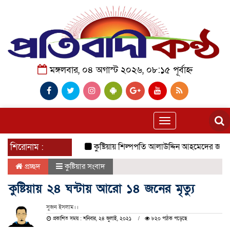
মঙ্গলবার, ০৪ অগাস্ট ২০২৬, ০৮:১৫ পূর্বাহ্ন
Toggle
navigation
শিরোনাম :
কুষ্টিয়ায় শিল্পপতি আলাউদ্দিন আহমেদের জন্মদিনে ব্য
প্রচ্ছদ
কুষ্টিয়ার সংবাদ
কুষ্টিয়ায় ২৪ ঘন্টায় আরো ১৪ জনের মৃত্যু
সুজন ইসলাম।।
প্রকাশিত সময় : শনিবার, ২৪ জুলাই, ২০২১
৮২০ পাঠক পড়েছে