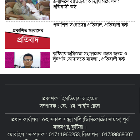
জন্মদিনে ব্যতিক্রমী আত্মীয় সম্মেলন :
প্রতিবাদী কন্ঠ
প্রকাশিত সংবাদের প্রতিবাদ: প্রতিবাদী কন্ঠ
কুষ্টিয়ায় জমিজমা সংক্রান্তের জেরে জখম ও
লুটপাট :আদালতে মামলা : প্রতিবাদী কন্ঠ
শিশু সন্তানকে আটকে বিদেশে পাচার বন্দে
দুই বোনের নামে কুষ্টিয়া কোর্টে মামলা :
প্রতিবাদী কন্ঠ
প্রকাশক : ইমতিয়াজ আহমেদ
সম্পাদক : কে. এম. শাহীন রেজা
সমন্বিত যোগ্যতায় এগিয়ে থাকায় আইসিটি’র
লেকচারার পদে ফিরোজা নাজনীনের সুপারিশ :
প্রধান কার্যালয় : ০৩, সকাল-সন্ধ্যা গলি (ডিসিকোর্টের সামনে) পূর্ব
প্রতিবাদী কন্ঠ
মজমপুর, কুষ্টিয়া ।
মোবাইল : সম্পাদক : 01711966253, বিজ্ঞাপন : 01739868607