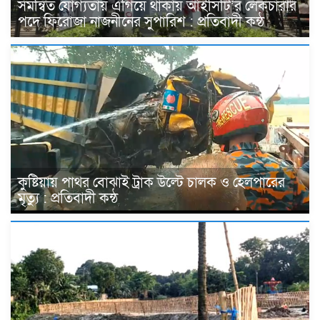
সমন্বিত যোগ্যতায় এগিয়ে থাকায় আইসিটি’র লেকচারার
পদে ফিরোজা নাজনীনের সুপারিশ : প্রতিবাদী কন্ঠ
কুষ্টিয়ায় পাথর বোঝাই ট্রাক উল্টে চালক ও হেলপারের
মৃত্যু : প্রতিবাদী কন্ঠ