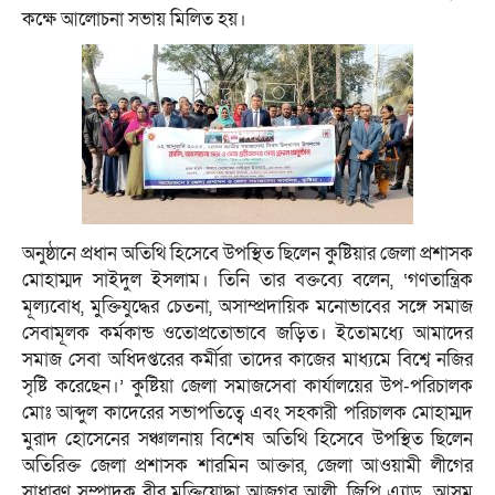
কক্ষে আলোচনা সভায় মিলিত হয়।
অনুষ্ঠানে প্রধান অতিথি হিসেবে উপস্থিত ছিলেন কুষ্টিয়ার জেলা প্রশাসক
মোহাম্মদ সাইদুল ইসলাম। তিনি তার বক্তব্যে বলেন, ‘গণতান্ত্রিক
মূল্যবোধ, মুক্তিযুদ্ধের চেতনা, অসাম্প্রদায়িক মনোভাবের সঙ্গে সমাজ
সেবামূলক কর্মকান্ড ওতোপ্রতোভাবে জড়িত। ইতোমধ্যে আমাদের
সমাজ সেবা অধিদপ্তরের কর্মীরা তাদের কাজের মাধ্যমে বিশ্বে নজির
সৃষ্টি করেছেন।’ কুষ্টিয়া জেলা সমাজসেবা কার্যালয়ের উপ-পরিচালক
মোঃ আব্দুল কাদেরের সভাপতিত্বে এবং সহকারী পরিচালক মোহাম্মদ
মুরাদ হোসেনের সঞ্চালনায় বিশেষ অতিথি হিসেবে উপস্থিত ছিলেন
অতিরিক্ত জেলা প্রশাসক শারমিন আক্তার, জেলা আওয়ামী লীগের
সাধারণ সম্পাদক বীর মুক্তিযোদ্ধা আজগর আলী, জিপি এ্যাড. আসম