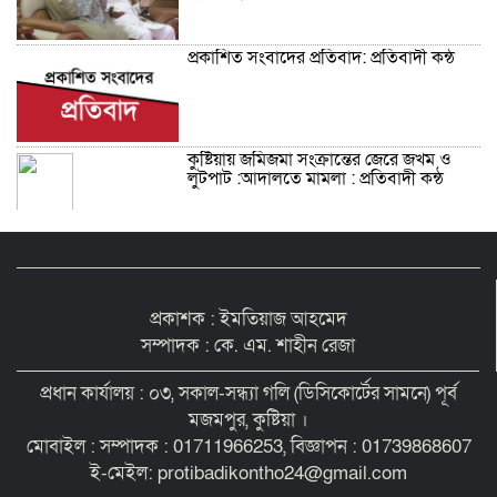
প্রকাশিত সংবাদের প্রতিবাদ: প্রতিবাদী কন্ঠ
কুষ্টিয়ায় জমিজমা সংক্রান্তের জেরে জখম ও
লুটপাট :আদালতে মামলা : প্রতিবাদী কন্ঠ
প্রকাশক : ইমতিয়াজ আহমেদ
সম্পাদক : কে. এম. শাহীন রেজা
প্রধান কার্যালয় : ০৩, সকাল-সন্ধ্যা গলি (ডিসিকোর্টের সামনে) পূর্ব
মজমপুর, কুষ্টিয়া ।
মোবাইল : সম্পাদক : 01711966253, বিজ্ঞাপন : 01739868607
ই-মেইল: protibadikontho24@gmail.com