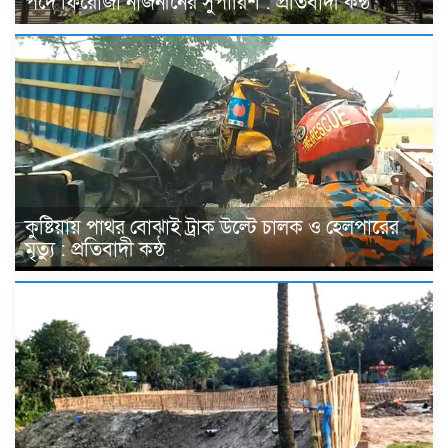
পদে ফিরোজা নাজনীনের সুপারিশ : প্রতিবাদী কন্ঠ
কুষ্টিয়ায় পাথর বোঝাই ট্রাক উল্টে চালক ও হেলপারের
মৃত্যু : প্রতিবাদী কন্ঠ