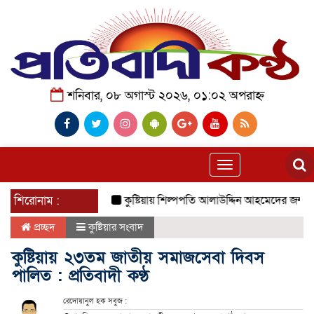
শনিবার, ০৮ অগাস্ট ২০২৬, ০১:০২ অপরাহ্ন
Toggle
navigation
শিরোনাম :
কুষ্টিয়ায় শিল্পপতি আলাউদ্দিন আহমেদের জন্মদিনে ব্যত
প্রচ্ছদ
কুষ্টিয়ার সংবাদ
কুষ্টিয়ায় ২৩তম জাতীয় সমাজসেবা দিবস
পালিত : প্রতিবাদী কণ্ঠ
রেদোয়ানুল হক সবুজ :