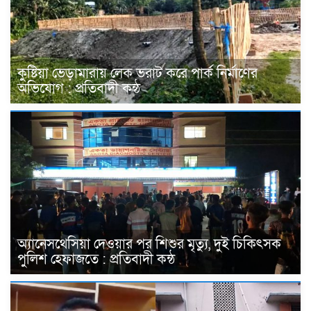
কুষ্টিয়া ভেড়ামারায় লেক ভরাট করে পার্ক নির্মাণের
অভিযোগ : প্রতিবাদী কন্ঠ
অ্যানেসথেসিয়া দেওয়ার পর শিশুর মৃত্যু, দুই চিকিৎসক
পুলিশ হেফাজতে : প্রতিবাদী কন্ঠ