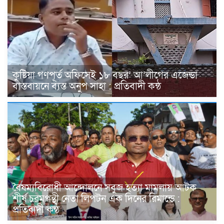
কুষ্টিয়া গণপূর্ত অফিসেই ১৮ বছর’ আ’লীগের এজেন্ডা
বাস্তবায়নে ব্যস্ত অনুপ সাহা : প্রতিবাদী কন্ঠ
বৈষম্যবিরোধী আন্দোলনে সবুজ হত্যা মামলায় আটক
শীর্ষ চরমপন্থী নেতা লিপটন এক দিনের রিমান্ডে :
প্রতিবাদী কন্ঠ