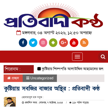
মঙ্গলবার, ০৪ অগাস্ট ২০২৬, ১২:৫০ অপরাহ্ন
Toggle
navigation
শিরোনাম :
কুষ্টিয়ায় শিল্পপতি আলাউদ্দিন আহমেদের জন্মদিনে ব্যতি
প্রচ্ছদ
Uncategorized
কুষ্টিয়ায় সবজির বাজার অস্থির : প্রতিবাদী কন্ঠ
রেদোয়ানুল হক সবুজ :
প্রকাশিত সময় : সোমবার, ৭ অক্টোবর, ২০২৪
১১৮ পাঠক পড়েছে