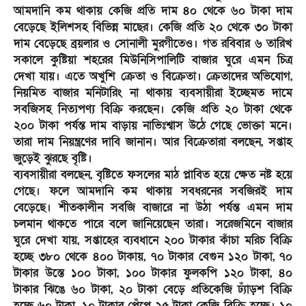
আমদানি কম থাকায় কেজি প্রতি দাম ৪০ থেকে ৬০ টাকা দাম
বেড়েছে ইলিশসহ বিভিন্ন মাছের। কেজি প্রতি ২০ থেকে ৩০ টাকা
দাম বেড়েছে ব্রয়লার ও সোনালী মুরগীতেও। গত রবিবার ৬ তারিখ
সকালে কুষ্টিয়া শহরের মিউনিসিপালিটি বাজার ঘুরে এমন চিত্র
দেখা যায়। এতে অখুশি ক্রেতা ও বিক্রেতা। ক্রেতাদের অভিযোগ,
নিয়মিত বাজার মনিটারিং না থাকায় ব্যবসায়ীরা ইচ্ছেমত দামে
সবজিসহ নিত্যপণ্য বিক্রি করছেন। কেজি প্রতি ২০ টাকা থেকে
২০০ টাকা পর্যন্ত দাম বাড়ায় নাভিঃশ্বাস উঠে গেছে ভোক্তা মনে।
তারা দাম নিয়ন্ত্রণের দাবি জানান। আর বিক্রেতারা বলছেন, সপ্তাহ
জুড়েই ঝুরছে বৃষ্টি।
ব্যবসায়ীরা বলছেন, বৃষ্টিতে ফসলের মাঠ প্লাবিত হয়ে ক্ষেত নষ্ট হয়ে
গেছে। ফলে আমদানি কম থাকায় সবধরনের সবজিরই দাম
বেড়েছে। শীতকালীন সবজি বাজারে না উঠা পর্যন্ত এমন দাম
চলমান থাকতে পারে বলে জানিয়েছেন তারা। সরেজমিনে বাজার
ঘুরে দেখা যায়, সপ্তাহের ব্যবধানে ২০০ টাকার কাঁচা মরিচ বিক্রি
হচ্ছে ৩৮০ থেকে ৪০০ টাকায়, ৭০ টাকার বেগুন ১২০ টাকা, ৭০
টাকার উস্তে ১০০ টাকা, ১০০ টাকার ফুলকপি ১২০ টাকা, ৪০
টাকার ঝিঙে ৬০ টাকা, ২০ টাকা বেড়ে প্রতিকেজি ঢ্যাঁড়শ বিক্রি
হচ্ছে ৬০ টাকা, ১০ টাকার পেঁপে ২৫ টাকা কেজি বিক্রি হচ্ছে। ১০