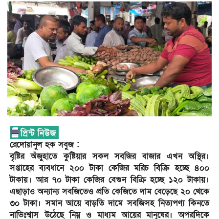
রেদোয়ানুল হক সবুজ :
বৃষ্টির অঁজুহাতে কুষ্টিয়ার সকল সবজির বাজার এখন অস্থির।
সপ্তাহের ব্যবধানে ২০০ টাকা কেজির মরিচ বিক্রি হচ্ছে ৪০০
টাকায়। আর ৭০ টাকা কেজির বেগুন বিক্রি হচ্ছে ১২০ টাকায়।
এছাড়াও অন্যান্য সবজিতেও প্রতি কেজিতে দাম বেড়েছে ২০ থেকে
৩০ টাকা। সমান আয়ে বাড়তি দামে সবজিসহ নিত্যপণ্য কিনতে
নাভিঃশ্বাস উঠেছে নিম্ন ও মাধ্যম আয়ের মানুষের। অপরদিকে