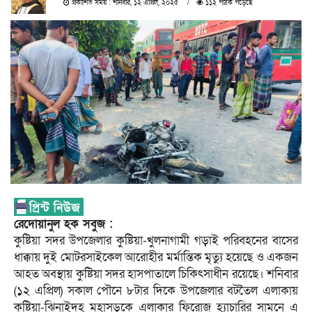
প্রকাশিত সময় : শনিবার, ১২ এপ্রিল, ২০২৫
১১২ পাঠক পড়েছে
রেদোয়ানুল হক সবুজ :
কুষ্টিয়া সদর উপজেলার কুষ্টিয়া-খুলনাগামী গড়াই পরিবহনের বাসের
ধাক্কায় দুই মোটরসাইকেল আরোহীর মর্মান্তিক মৃত্যু হয়েছে ও একজন
আহত অবস্থায় কুষ্টিয়া সদর হাসপাতালে চিকিৎসাধীন রয়েছে। শনিবার
(১২ এপ্রিল) সকাল পৌনে ৮টার দিকে উপজেলার বটতৈল এলাকায়
কুষ্টিয়া-ঝিনাইদহ মহাসড়কে এলাকার ফিরোজ হ্যাচারির সামনে এ