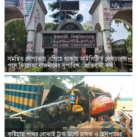
সমন্বিত যোগ্যতায় এগিয়ে থাকায় আইসিটি’র লেকচারার
পদে ফিরোজা নাজনীনের সুপারিশ : প্রতিবাদী কন্ঠ
কুষ্টিয়ায় পাথর বোঝাই ট্রাক উল্টে চালক ও হেলপারের