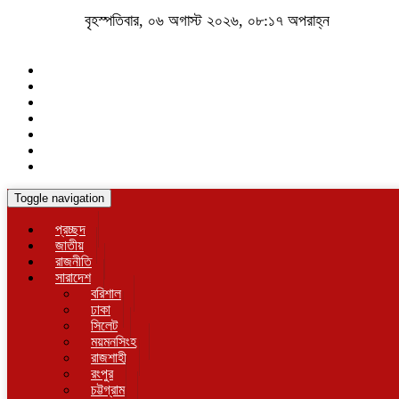
বৃহস্পতিবার, ০৬ অগাস্ট ২০২৬, ০৮:১৭ অপরাহ্ন
Toggle navigation
প্রচ্ছদ
জাতীয়
রাজনীতি
সারাদেশ
বরিশাল
ঢাকা
সিলেট
ময়মনসিংহ
রাজশাহী
রংপুর
চট্টগ্রাম