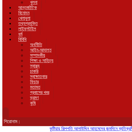
খুলনা
আন্তর্জাতিক
বিনোদন
খেলাধুলা
তথ্যপ্রযুক্তি
লাইফস্টাইল
ধর্ম
বিবিধি
অর্থনীতি
আইন-আদালত
সম্পাদকীয়
শিক্ষা ও সাহিত্য
স্বাস্থ্য
চাকরি
স্বাক্ষাতকার
ফিচার
মতামত
প্রবাসের খবর
ভ্রমণ
কৃষি
শিরোনাম :
কুষ্টিয়ায় শিল্পপতি আলাউদ্দিন আহমেদের জন্মদিনে ব্যতিক্রমী আত্মীয় 