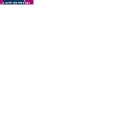
শিশু সন্তানকে আটকে বিদেশে পাচার
বন্দে দুই বোনের নামে কুষ্টিয়া কোর্টে
মামলা : প্রতিবাদী কন্ঠ
সমন্বিত যোগ্যতায় এগিয়ে থাকায়
আইসিটি’র লেকচারার পদে ফিরোজা
নাজনীনের সুপারিশ : প্রতিবাদী কন্ঠ
কুষ্টিয়ায় পাথর বোঝাই ট্রাক উল্টে চালক
ও হেলপারের মৃত্যু : প্রতিবাদী কন্ঠ
কুষ্টিয়া ভেড়ামারায় লেক ভরাট করে পার্ক
নির্মাণের অভিযোগ : প্রতিবাদী কন্ঠ
অ্যানেসথেসিয়া দেওয়ার পর শিশুর
মৃত্যু, দুই চিকিৎসক পুলিশ হেফাজতে :
প্রতিবাদী কন্ঠ
কুষ্টিয়ার লাহিনী বটতলায় রহস্যজনক