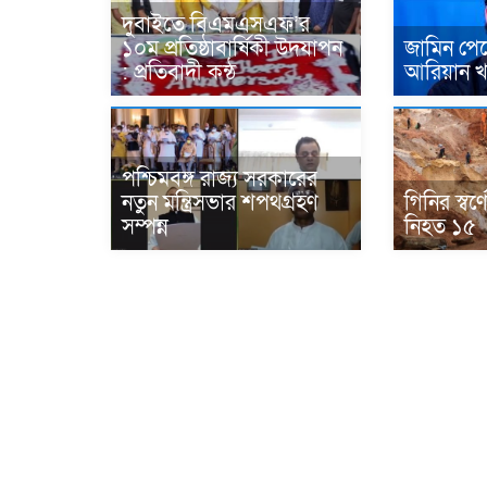
দুবাইতে বিএমএসএফ’র
১০ম প্রতিষ্ঠাবার্ষিকী উদযাপন
জামিন পেল
: প্রতিবাদী কন্ঠ
আরিয়ান খ
পশ্চিমবঙ্গ রাজ্য সরকারের
নতুন মন্ত্রিসভার শপথগ্রহণ
গিনির স্বর
সম্পন্ন
নিহত ১৫