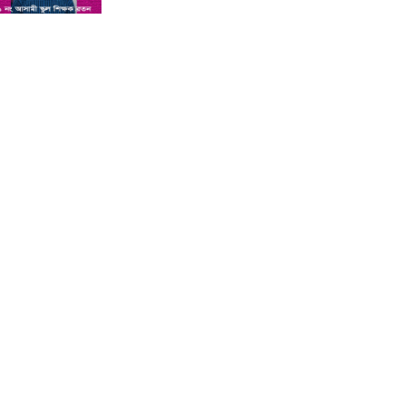
শিশু সন্তানকে আটকে বিদেশে পাচার
বন্দে দুই বোনের নামে কুষ্টিয়া কোর্টে
মামলা : প্রতিবাদী কন্ঠ
সমন্বিত যোগ্যতায় এগিয়ে থাকায়
আইসিটি’র লেকচারার পদে ফিরোজা
নাজনীনের সুপারিশ : প্রতিবাদী কন্ঠ
কুষ্টিয়ায় পাথর বোঝাই ট্রাক উল্টে চালক
ও হেলপারের মৃত্যু : প্রতিবাদী কন্ঠ
কুষ্টিয়া ভেড়ামারায় লেক ভরাট করে পার্ক
নির্মাণের অভিযোগ : প্রতিবাদী কন্ঠ
অ্যানেসথেসিয়া দেওয়ার পর শিশুর
মৃত্যু, দুই চিকিৎসক পুলিশ হেফাজতে :
প্রতিবাদী কন্ঠ
কুষ্টিয়ার লাহিনী বটতলায় রহস্যজনক