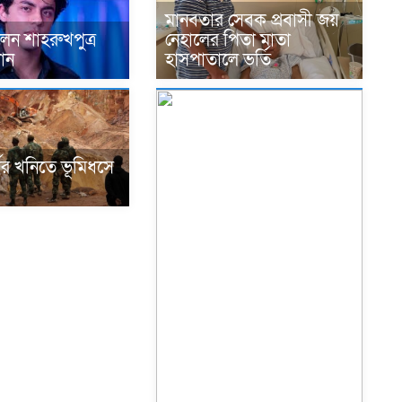
মানবতার সেবক প্রবাসী জয়
নেহালের পিতা মাতা
েন শাহরুখপুত্র
হাসপাতালে ভর্তি
ান
্ণের খনিতে ভূমিধসে