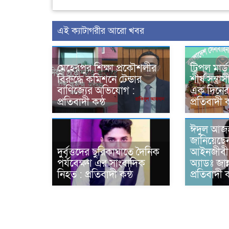
এই ক্যাটাগরীর আরো খবর
মেহেরপুর শিক্ষা প্রকৌশলীর
ট্রিপল মার্
বিরুদ্ধে কমিশনে টেন্ডার
শীর্ষ সন্ত্
বাণিজ্যের অভিযোগ :
এক দিনের র
প্রতিবাদী কন্ঠ
প্রতিবাদী ক
ঈদুল আজহা
জানিয়েছে
দুর্বৃত্তদের ছুরিকাঘাতে দৈনিক
আইনজীবী
পর্যবেক্ষণ এর সাংবাদিক
অ্যাডঃ জান
নিহত : প্রতিবাদী কন্ঠ
প্রতিবাদী ক