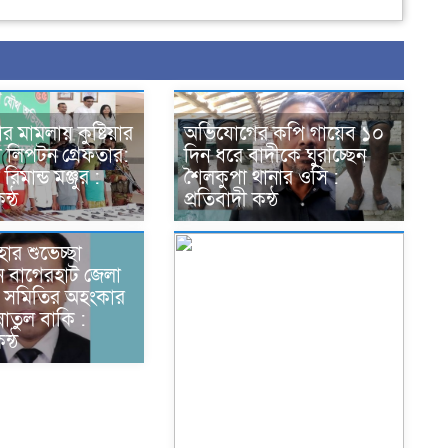
ডার মামলায় কুষ্টিয়ার
অভিযোগের কপি গায়েব ১০
রাসী লিপটন গ্রেফতার:
দিন ধরে বাদীকে ঘুরাচ্ছেন
িমান্ড মঞ্জুর :
শৈলকুপা থানার ওসি :
ন্ঠ
প্রতিবাদী কন্ঠ
র শুভেচ্ছা
ন বাগেরহাট জেলা
 সমিতির অহংকার
্নাতুল বাকি :
ন্ঠ