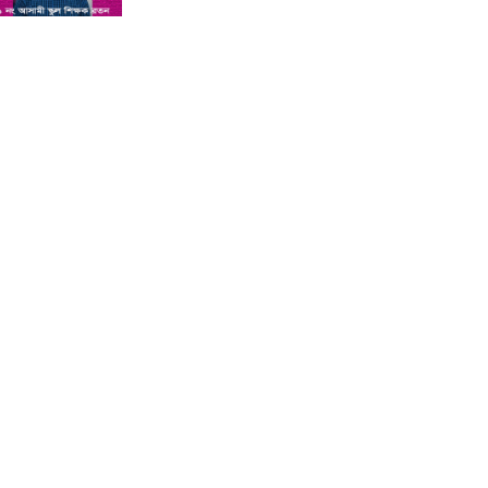
শিশু সন্তানকে আটকে বিদেশে পাচার
বন্দে দুই বোনের নামে কুষ্টিয়া কোর্টে
মামলা : প্রতিবাদী কন্ঠ
সমন্বিত যোগ্যতায় এগিয়ে থাকায়
আইসিটি’র লেকচারার পদে ফিরোজা
নাজনীনের সুপারিশ : প্রতিবাদী কন্ঠ
কুষ্টিয়ায় পাথর বোঝাই ট্রাক উল্টে চালক
ও হেলপারের মৃত্যু : প্রতিবাদী কন্ঠ
কুষ্টিয়া ভেড়ামারায় লেক ভরাট করে পার্ক
নির্মাণের অভিযোগ : প্রতিবাদী কন্ঠ
অ্যানেসথেসিয়া দেওয়ার পর শিশুর
মৃত্যু, দুই চিকিৎসক পুলিশ হেফাজতে :
প্রতিবাদী কন্ঠ
কুষ্টিয়ার লাহিনী বটতলায় রহস্যজনক