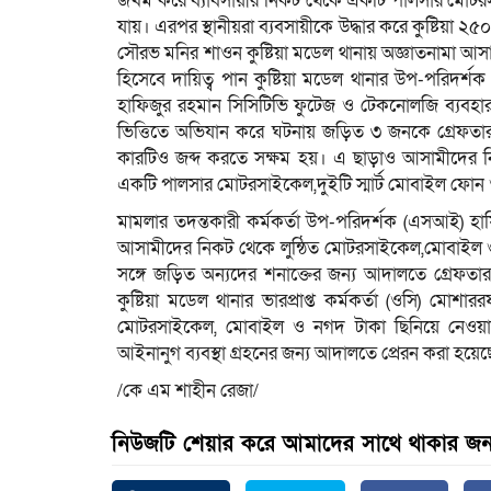
জখম করে ব্যাবসায়ীর নিকট থেকে একটি পালসার মোটরস
যায়। এরপর স্থানীয়রা ব্যবসায়ীকে উদ্ধার করে কুষ্টিয়া ২
সৌরভ মনির শাওন কুষ্টিয়া মডেল থানায় অজ্ঞাতনামা আ
হিসেবে দায়িত্ব পান কুষ্টিয়া মডেল থানার উপ-পরিদর্
হাফিজুর রহমান সিসিটিভি ফুটেজ ও টেকনোলজি ব্যবহ
ভিত্তিতে অভিযান করে ঘটনায় জড়িত ৩ জনকে গ্রেফতার 
কারটিও জব্দ করতে সক্ষম হয়। এ ছাড়াও আসামীদের নিক
একটি পালসার মোটরসাইকেল,দুইটি স্মার্ট মোবাইল ফোন
মামলার তদন্তকারী কর্মকর্তা উপ-পরিদর্শক (এসআই) হাফ
আসামীদের নিকট থেকে লুন্ঠিত মোটরসাইকেল,মোবাইল ও ক
সঙ্গে জড়িত অন্যদের শনাক্তের জন্য আদালতে গ্রেফতা
কুষ্টিয়া মডেল থানার ভারপ্রাপ্ত কর্মকর্তা (ওসি) ম
মোটরসাইকেল, মোবাইল ও নগদ টাকা ছিনিয়ে নেওয়া
আইনানুগ ব্যবস্থা গ্রহনের জন্য আদালতে প্রেরন করা হয়েছ
/কে এম শাহীন রেজা/
নিউজটি শেয়ার করে আমাদের সাথে থাকার জন্