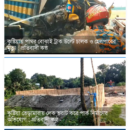
কুষ্টিয়ায় পাথর বোঝাই ট্রাক উল্টে চালক ও হেলপারের
মৃত্যু : প্রতিবাদী কন্ঠ
কুষ্টিয়া ভেড়ামারায় লেক ভরাট করে পার্ক নির্মাণের
অভিযোগ : প্রতিবাদী কন্ঠ