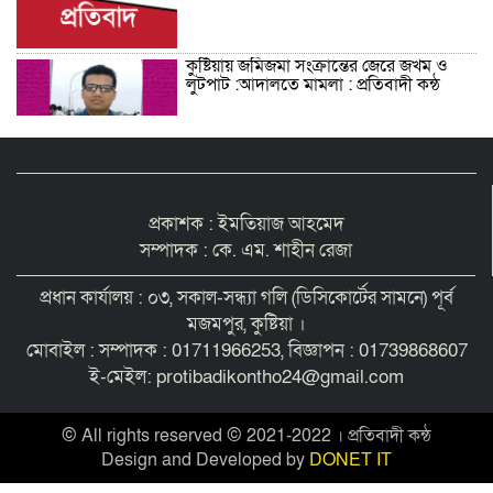
কুষ্টিয়ায় জমিজমা সংক্রান্তের জেরে জখম ও
লুটপাট :আদালতে মামলা : প্রতিবাদী কন্ঠ
শিশু সন্তানকে আটকে বিদেশে পাচার বন্দে
দুই বোনের নামে কুষ্টিয়া কোর্টে মামলা :
প্রতিবাদী কন্ঠ
প্রকাশক : ইমতিয়াজ আহমেদ
সম্পাদক : কে. এম. শাহীন রেজা
সমন্বিত যোগ্যতায় এগিয়ে থাকায় আইসিটি’র
লেকচারার পদে ফিরোজা নাজনীনের সুপারিশ :
প্রধান কার্যালয় : ০৩, সকাল-সন্ধ্যা গলি (ডিসিকোর্টের সামনে) পূর্ব
প্রতিবাদী কন্ঠ
মজমপুর, কুষ্টিয়া ।
মোবাইল : সম্পাদক : 01711966253, বিজ্ঞাপন : 01739868607
কুষ্টিয়ায় পাথর বোঝাই ট্রাক উল্টে চালক ও
ই-মেইল: protibadikontho24@gmail.com
হেলপারের মৃত্যু : প্রতিবাদী কন্ঠ
© All rights reserved © 2021-2022 । প্রতিবাদী কন্ঠ
Design and Developed by
DONET IT
কুষ্টিয়া ভেড়ামারায় লেক ভরাট করে পার্ক
নির্মাণের অভিযোগ : প্রতিবাদী কন্ঠ