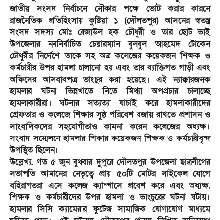
জাতীয় সংসদ নির্বাচনে নৌকার পক্ষে ভোট করার কারনে
রাজনৈতিক প্রতিহিংসায় কুষ্টিয়া ১ (দৌলতপুর) আসনের স্বতন্ত্র
সংসদ সদস্য মোঃ রেজাউল হক চৌধুরী ও তার ছোট ভাই
উপজেলার নবনির্বাচিত চেয়ারম্যান বুলবুল আহমেদ টোকেন
চৌধুরীর নির্দেশে তাকে সহ অত্র কলেজের কয়েকজন শিক্ষক ও
কর্মচারীর উপর হামলা চালানো হয় এবং তার ব্যাক্তিগত গাড়ী এবং
অফিসের আসবাবপত্র ভাংচুর করা হয়েছে। এই ন্যাক্কারজনক
হামলার ঘটনা ভিন্নখাতে নিতে মিথ্যা অপপ্রচার চালাচ্ছে
হামলাকারীরা। ঘটনার সত্যত্যা যাচাই করে হামলাকারীদের
গ্রেফতার ও কলেজে শিক্ষার সুষ্ঠ পরিবেশ বজায় রাখতে প্রশাসন ও
সাংবাদিকদের সহযোগীতাও কামনা করেন কলেজের অধ্যক্ষ।
সংবাদ সম্মেলনে হামলার শিকার কয়েকজন শিক্ষক ও কর্মচারীবৃন্দ
উপস্থিত ছিলেন।
উল্লেখ্য, গত ৫ জুন বুধবার দুপুরে দৌলতপুর উপজেলা ছাত্রলীগের
সভাপতি আমানের নেতৃত্বে প্রায় ৫০টি মোটর সাইকেল যোগে
বহিরাগতরা এসে কলেজ ক্যাম্পাসে প্রবেশ করে এবং অধ্যক্ষ,
শিক্ষক ও কর্মচারীদের উপর হামলা ও ভাংচুরের ঘটনা ঘটায়।
হামলার সিসি ক্যামেরার ফুটেজ সামাজিক যোগাযোগ মাধ্যমে