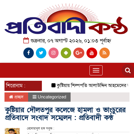
শুক্রবার, ০৭ অগাস্ট ২০২৬, ০১:০৩ পূর্বাহ্ন
Toggle
navigation
শিরোনাম :
কুষ্টিয়ায় শিল্পপতি আলাউদ্দিন আহমেদের জন্মদিনে ব্
প্রচ্ছদ
Uncategorized
কুষ্টিয়ার দৌলতপুর কলেজে হামলা ও ভাংচুরের
প্রতিবাদে সংবাদ সম্মেলন : প্রতিবাদী কন্ঠ
রেদোয়ানুল হক সবুজ :