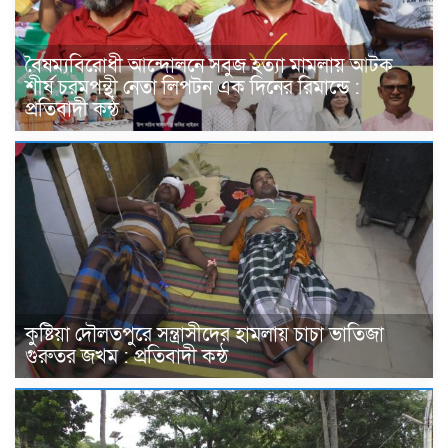
বৈষম্যবিরোধী আন্দোলনে সবুজ হত্যা মামলায় আটক
শীর্ষ চরমপন্থী নেতা লিপটন এক দিনের রিমান্ডে :
প্রতিবাদী কন্ঠ
কুষ্টিয়া দৌলতপুরে সন্ত্রাসীদের হামলায় চাচা ভাতিজা
গুরুতর জখম : প্রতিবাদী কন্ঠ