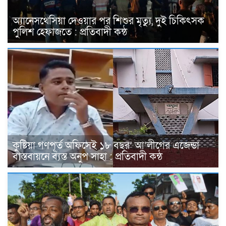
অ্যানেসথেসিয়া দেওয়ার পর শিশুর মৃত্যু, দুই চিকিৎসক
পুলিশ হেফাজতে : প্রতিবাদী কন্ঠ
কুষ্টিয়া গণপূর্ত অফিসেই ১৮ বছর’ আ’লীগের এজেন্ডা
বাস্তবায়নে ব্যস্ত অনুপ সাহা : প্রতিবাদী কন্ঠ