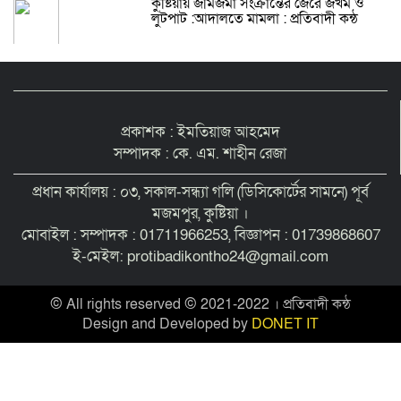
কুষ্টিয়ায় জমিজমা সংক্রান্তের জেরে জখম ও
লুটপাট :আদালতে মামলা : প্রতিবাদী কন্ঠ
প্রকাশক : ইমতিয়াজ আহমেদ
সম্পাদক : কে. এম. শাহীন রেজা
প্রধান কার্যালয় : ০৩, সকাল-সন্ধ্যা গলি (ডিসিকোর্টের সামনে) পূর্ব
মজমপুর, কুষ্টিয়া ।
মোবাইল : সম্পাদক : 01711966253, বিজ্ঞাপন : 01739868607
ই-মেইল: protibadikontho24@gmail.com
© All rights reserved © 2021-2022 । প্রতিবাদী কন্ঠ
Design and Developed by
DONET IT