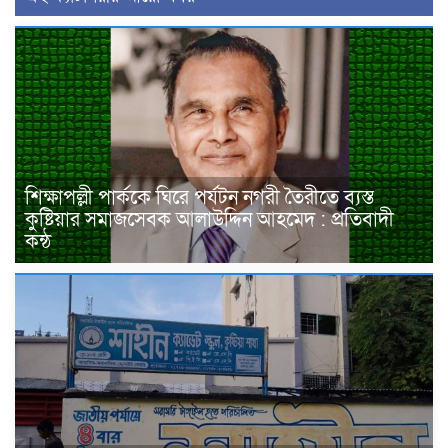
শিক্ষাপল্লী পার্ককে ঘিরে পর্যটন নগরী তৈরীতে ব্যস্ত
কুষ্টিয়ার সমাজসেবক আলাউদ্দিন আহমেদ : প্রতিবাদী
কন্ঠ