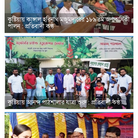
কুষ্টিয়ায় কাঙ্গাল হরিনাথ মজুমদারের ১৮৯তম জন্মবার্ষিকী
পালন : প্রতিবাদী কন্ঠ
কুষ্টিয়ায় আনন্দ পাঠশালার যাত্রা শুরু : প্রতিবাদী কন্ঠ