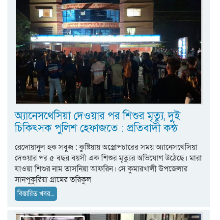
অ্যানেসথেসিয়া দেওয়ার পর শিশুর মৃত্যু, দুই
চিকিৎসক পুলিশ হেফাজতে : প্রতিবাদী কন্ঠ
রেদোয়ানুল হক সবুজ : কুষ্টিয়ায় অস্ত্রোপচারের সময় অ্যানেসথেসিয়া
দেওয়ার পর ৫ বছর বয়সী এক শিশুর মৃত্যুর অভিযোগ উঠেছে। মারা
যাওয়া শিশুর নাম তাসনিয়া আফরিন। সে কুমারখালী উপজেলার
সানপুকুরিয়া গ্রামের তরিকুল
বিস্তারিত খবর...