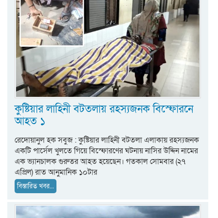
কুষ্টিয়ার লাহিনী বটতলায় রহস্যজনক বিস্ফোরনে
আহত ১
রেদোয়ানুল হক সবুজ : কুষ্টিয়ার লাহিনী বটতলা এলাকায় রহস্যজনক
একটি পার্সেল খুলতে গিয়ে বিস্ফোরণের ঘটনায় নাসির উদ্দিন নামের
এক ভ্যানচালক গুরুতর আহত হয়েছেন। গতকাল সোমবার (২৭
এপ্রিল) রাত আনুমানিক ১০টার
বিস্তারিত খবর...