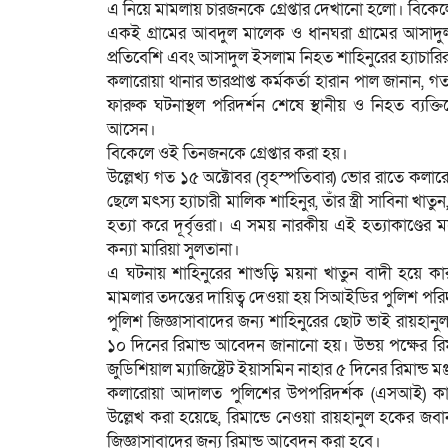
এ নিয়ে মামলায় চারজনকে গ্রেপ্তার দেখানো হলো। বিকেল
একই গ্রামের আবদুল মালেক ও ধানঘরা গ্রামের আসাদু
প্রতিবেশি এবং আসাদুল ইসলাম নিহত শাহিনুরের হ্যাচারির
কলারোয়া থানার ভারপ্রাপ্ত কর্মকর্তা হারান পাল জানান
ফারুক ঘটনাস্থল পরিদর্শন শেষে স্থানীয় ও নিহত ব্যক্ত
আসেন।
বিকেলে ওই তিনজনকে গ্রেপ্তার করা হয়।
উল্লেখ্য গত ১৫ অক্টোবর (বৃহস্পতিবার) ভোর রাতে কল
ছেলে মৎস্য হ্যাচারী মালিক শাহিনুর, তাঁর স্ত্রী সাবিন
হত্যা করে দূর্বৃত্তরা। এ সময় নারকীয় এই হত্যাকাণ্ডের
কন্যা মারিয়া সুলতানা।
এ ঘটনায় শাহিনুরের শাশুড়ি ময়না খাতুন বাদী হয়ে কা
মামলার তদন্তের দায়িত্ব দেওয়া হয় সিআইডির পুলিশ প
পুলিশ জিজ্ঞাসাবাদের জন্য শাহিনুরের ছোট ভাই রায়হা
১০ দিনের রিমান্ড আবেদন জানানো হয়। উভয় পক্ষের রিম
জুডিশিয়াল ম্যাজিষ্ট্রেট ইয়াসমিন নাহার ৫ দিনের রিমান্ড ম
কলারোয়া আদালত পুলিশের উপপরিদর্শক (এসআই) কায়
উল্লেখ করা হয়েছে, রিমান্ডে নেওয়া রায়হানুল হকের জবা
জিজ্ঞাসাবাদের জন্য রিমান্ড আবেদন করা হবে।