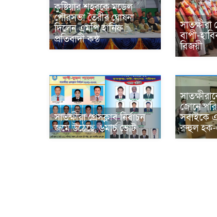
কুষ্টিয়ার শহরকে মডেল
পৌরসভা তৈরীর ঘোষনা
সাতক্ষীরা প
দিলেন এমপি হানিফ :
বাপী-হাব
প্রতিবাদী কন্ঠ
বিজয়ী
সাতক্ষীরা
জোনে পর
সাতক্ষীরা প্রেসক্লাব নির্বাচন
সবাইকে 
জমে উঠেছে, ৬মার্চ ভোট
রুহুল হক