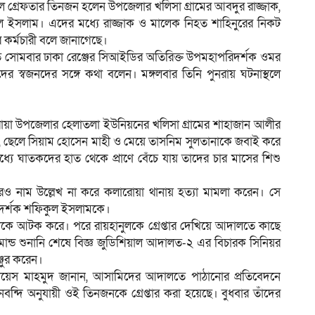
ে গ্রেফতার তিনজন হলেন উপজেলার খলিসা গ্রামের আবদুর রাজ্জাক,
ল ইসলাম। এদের মধ্যে রাজ্জাক ও মালেক নিহত শাহিনুরের নিকট
 কর্মচারী বলে জানাগেছে।
, গত সোমবার ঢাকা রেঞ্জের সিআইডির অতিরিক্ত উপমহাপরিদর্শক ওমর
িদের স্বজনদের সঙ্গে কথা বলেন। মঙ্গলবার তিনি পুনরায় ঘটনাস্থলে
ারোয়া উপজেলার হেলাতলা ইউনিয়নের খলিসা গ্রামের শাহাজান আলীর
া খাতুন, ছেলে সিয়াম হোসেন মাহী ও মেয়ে তাসনিম সুলতানাকে জবাই করে
 মধ্যে ঘাতকদের হাত থেকে প্রাণে বেঁচে যায় তাদের চার মাসের শিশু
রও নাম উল্লেখ না করে কলারোয়া থানায় হত্যা মামলা করেন। সে
রিদর্শক শফিকুল ইসলামকে।
নুলকে আটক করে। পরে রায়হানুলকে গ্রেপ্তার দেখিয়ে আদালতে কাছে
ান্ড শুনানি শেষে বিজ্ঞ জুডিশিয়াল আদালত-২ এর বিচারক সিনিয়র
ঞ্জুর করেন।
েস মাহমুদ জানান, আসামিদের আদালতে পাঠানোর প্রতিবেদনে
নবন্দি অনুযায়ী ওই তিনজনকে গ্রেপ্তার করা হয়েছে। বুধবার তাঁদের