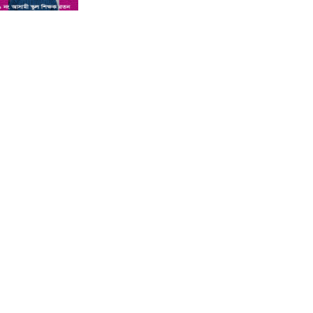
শিশু সন্তানকে আটকে বিদেশে পাচার
বন্দে দুই বোনের নামে কুষ্টিয়া কোর্টে
মামলা : প্রতিবাদী কন্ঠ
সমন্বিত যোগ্যতায় এগিয়ে থাকায়
আইসিটি’র লেকচারার পদে ফিরোজা
নাজনীনের সুপারিশ : প্রতিবাদী কন্ঠ
কুষ্টিয়ায় পাথর বোঝাই ট্রাক উল্টে চালক
ও হেলপারের মৃত্যু : প্রতিবাদী কন্ঠ
কুষ্টিয়া ভেড়ামারায় লেক ভরাট করে পার্ক
নির্মাণের অভিযোগ : প্রতিবাদী কন্ঠ
অ্যানেসথেসিয়া দেওয়ার পর শিশুর
মৃত্যু, দুই চিকিৎসক পুলিশ হেফাজতে :
প্রতিবাদী কন্ঠ
কুষ্টিয়ার লাহিনী বটতলায় রহস্যজনক