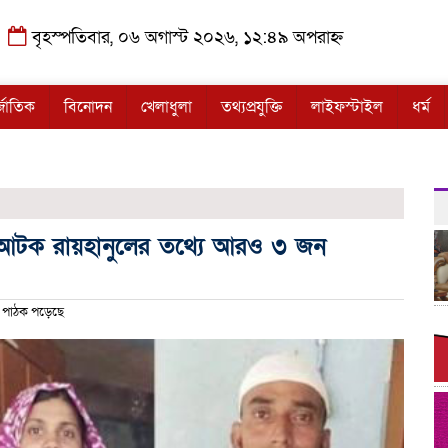
বৃহস্পতিবার, ০৬ অগাস্ট ২০২৬, ১২:৪৯ অপরাহ্ন
্জাতিক
বিনোদন
খেলাধুলা
তথ্যপ্রযুক্তি
লাইফস্টাইল
ধর্ম
র আটক রায়হানুলের তথ্যে আরও ৩ জন
পাঠক পড়েছে