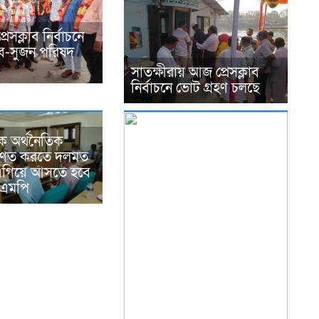
্রেসক্লাব নির্বাচনে
িব-সুজন পরিষদ
সাতক্ষীরায় আজ প্রেসক্লাব
নির্বাচনে ভোট গ্রহণ চলছে
কে অর্থনৈতিক
িণত করতে দলমত
এগিয়ে আসতে হবে
-এমপি