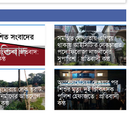
সমন্বিত যোগ্যতায় এগিয়ে
থাকায় আইসিটি’র লেকচারার
সংবাদের প্রতিবাদ:
পদে ফিরোজা নাজনীনের
ন্ঠ
সুপারিশ : প্রতিবাদী কন্ঠ
অ্যানেসথেসিয়া দেওয়ার পর
ভেড়ামারায় লেক ভরাট
শিশুর মৃত্যু, দুই চিকিৎসক
 নির্মাণের অভিযোগ
পুলিশ হেফাজতে : প্রতিবাদী
 কন্ঠ
কন্ঠ