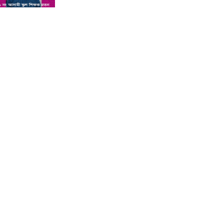
শিশু সন্তানকে আটকে বিদেশে পাচার
বন্দে দুই বোনের নামে কুষ্টিয়া কোর্টে
মামলা : প্রতিবাদী কন্ঠ
সমন্বিত যোগ্যতায় এগিয়ে থাকায়
আইসিটি’র লেকচারার পদে ফিরোজা
নাজনীনের সুপারিশ : প্রতিবাদী কন্ঠ
কুষ্টিয়ায় পাথর বোঝাই ট্রাক উল্টে চালক
ও হেলপারের মৃত্যু : প্রতিবাদী কন্ঠ