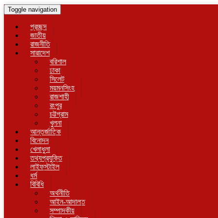
Toggle navigation
প্রচ্ছদ
জাতীয়
রাজনীতি
সারাদেশ
বরিশাল
ঢাকা
সিলেট
ময়মনসিংহ
রাজশাহী
রংপুর
চট্টগ্রাম
খুলনা
আন্তর্জাতিক
বিনোদন
খেলাধুলা
তথ্যপ্রযুক্তি
লাইফস্টাইল
ধর্ম
বিবিধি
অর্থনীতি
আইন-আদালত
সম্পাদকীয়