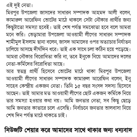
এই দুই নেতা।
মিরপুর উপজেলা জাসদের সাধারন সম্পাদক আহমদ আলী বলেন,
কামারুল আরেফিন ভোটের মাঠে থাকলে সেটা নৌকার প্রার্থীর জন্য
কিছুটাতো সমস্যা হবেই। তাই শেষ পর্যন্ত সমঝোতা হবে বলে আমরা
মনে করি। ভেড়ামারা উপজেলা আওয়ামী লীগের সাধারন সম্পাদক
শামীমুল ইসলাম ছানা বলেন, জাসদ আমাদের ওপর অত্যাচার নির্যাতন
চালিয়ে আসছে দীর্ঘদিন ধরে। তাই এক সাথে চলা কঠিন হয়ে পড়েছে।
আমরা নৌকার বিরোধিতা করি না, তবে ইনুকে নিয়ে আমাদের দলের
নেতা-কর্মিদের বিরোধিতা আছে।
আর স্বতন্ত্র প্রার্থী হিসেবে ভোটের মাঠে থাকা মিরপুর উপজেলা
আওয়ামী লীগের সাধারন সম্পাদক কামারুল আরেফিন বলেন, ইনু
সাহেব কেন্দ্রীয় একজন নেতা। তিনি ১৫ বছর সংসদ সদস্য হিসেবে
আছেন। তাই আমার মত আওয়ামী লীগের ছোট একজন কর্মিকে নিয়ে
তার সমস্যা হওয়ার কথা নয়। আমি জনতার নেতা, সব কিছু ছেড়ে
আমি জনতার কাতারে চলে এসেছি। নির্বাচনে জনতার ভালবাসা নিয়ে
শেষ দিন পর্যন্ত মাঠে থাকতে চাই।
নিউজটি শেয়ার করে আমাদের সাথে থাকার জন্য ধন্যবাদ