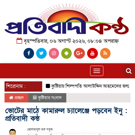
বৃহস্পতিবার, ০৬ অগাস্ট ২০২৬, ০৮:০৪ অপরাহ্ন
Toggle
navigation
শিরোনাম :
কুষ্টিয়ায় শিল্পপতি আলাউদ্দিন আহমেদের জন্মদিনে ব্যতিক
প্রচ্ছদ
কুষ্টিয়ার সংবাদ
ভোটের মাঠে কামারুল চ্যালেঞ্জে পড়বেন ইনু :
প্রতিবাদী কন্ঠ
রেদোয়ানুল হক সবুজ :