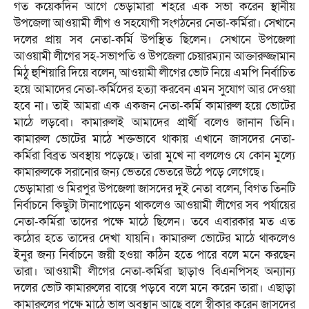
গত কয়েকদিন আগে ভেড়ামারা শহরে এক সভা করেন স্থানীয়
উপজেলা আওয়ামী লীগ ও সহযোগী সংগঠনের নেতা-কর্মিরা। সেখানে
দলের প্রায় সব নেতা-কর্মি উপস্থিত ছিলেন। সেখানে উপজেলা
আওয়ামী লীগের সহ-সভাপতি ও উপজেলা চেয়ারম্যান আক্তারুজ্জামান
মিঠু হুশিয়ারি দিয়ে বলেন, আওয়ামী লীগের ভোট নিয়ে এমপি নির্বাচিত
হয়ে আমাদের নেতা-কর্মিদের হত্যা করবেন এমন সুযোগ আর দেওয়া
হবে না। তাই আমরা এক একজন নেতা-কর্মি কামারুল হয়ে ভোটের
মাঠে লড়বো। কামারুলই আমাদের প্রার্থী বলেও জানান তিনি।
কামারুল ভোটের মাঠে শক্তভাবে থাকায় এখানে জাসদের নেতা-
কর্মিরা বিব্রত অবস্থায় পড়েছে। তারা মুখে না বললেও যে কোন মুল্যে
কামারুলকে সরানোর জন্য ভেতরে ভেতরে উঠে পড়ে লেগেছে।
ভেড়ামারা ও মিরপুর উপজেলা জাসদের দুই নেতা বলেন, বিগত তিনটি
নির্বাচনে কিছুটা টানাপোড়েন থাকলেও আওয়ামী লীগের সব পর্যায়ের
নেতা-কর্মিরা তাদের পক্ষে মাঠে ছিলেন। তবে এবারকার মত এত
কঠোর হতে তাদের দেখা যায়নি। কামারুল ভোটের মাঠে থাকলেও
ইনুর জন্য নির্বাচনে জয়ী হওয়া কঠিন হতে পারে বলে মনে করছেন
তারা। আওয়ামী লীগের নেতা-কর্মিরা ছাড়াও বিএনপিসহ অন্যান্য
দলের ভোট কামারুলের বাক্সে পড়বে বলে মনে করেন তারা। এছাড়া
কামারুলের পক্ষে মাঠে ভাল অবস্থান আছে বলে স্বীকার করেন জাসদের