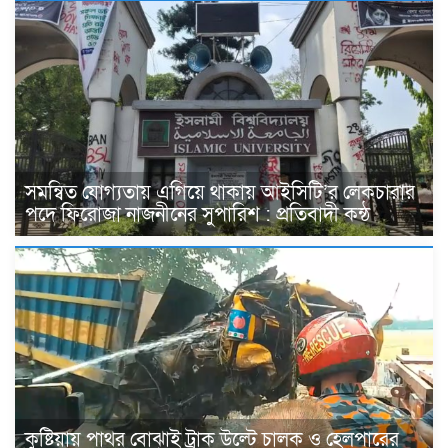
সমন্বিত যোগ্যতায় এগিয়ে থাকায় আইসিটি’র লেকচারার
পদে ফিরোজা নাজনীনের সুপারিশ : প্রতিবাদী কন্ঠ
কুষ্টিয়ায় পাথর বোঝাই ট্রাক উল্টে চালক ও হেলপারের