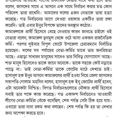
উপজেলার আওয়ামী লীগের একাধিক নেতার সাথে কথা হলে তারা
বলেন, জাসদের সাথে এ আসনে এক সাথে নির্বাচন করার মত কোন
পরিবেশ তারা রাখেনি। আমাদের দলের ৪জন নেতাকে তারা হত্যা
করেছে। গত নির্বাচনের আগে দেওয়া ওয়াদার একটিও তারা রক্ষা
করেনি। তাই এবার ইনুর বিপক্ষে তাদের অবস্থান কঠোর।
কামারুলকে প্রার্থী হিসেবে বেছে নেওয়ার কারন জানতে চাইলে ওই
নেতারা বলেন, কামারুল তৃণমুল থেকে ওঠে আসা একজন রাজনৈতিক
কর্মি। পরপর দুইবার বিপুল ভোটে উপজেলা চেয়ারম্যান নির্বাচিত
হয়েছেন। দলের সব পর্যায়ের নেতা-কর্মির মাঝে তার জনপ্রিয়তা
আছে। এছাড়া সাধারন মানুষের সাথেও তার নিবিড় যোগাযোগ আছে।
শক্ত মানুষ হিসেবেও তাকে জানে অনেকে। তাকে সহজে কেউ নড়াতে
পাড়ে না। তাই নেতা-কর্মিরা তাকে ভোটের মাঠে দেখতে চাই।
হাসানুল হক ইনুর আসনে কামারুলের প্রার্থী হওয়া নিয়ে জেলা জাসদের
সভাপতি গোলাম মহসিন বলেন, হাসানুল হক ইনু জোটের প্রার্থী হবেন,
এটা অনেকটা নিশ্চিত। বিগত নির্বাচনগুলোতে নৌকার প্রার্থী হিসেবে
সবাই তার পক্ষে কাজ করেছে। গত একাদশ নির্বাচনেও আওয়ামী
লীগের নেতা-কর্মিরা বেঁকে বসেছিল, শেষ পর্যন্ত সেটা ঠিক হয়ে যায়।
এবারো তারা নানা রকম কথা বলছেন। শেষ পর্যন্ত কি হয় তা দেখার
জন্য অপেক্ষা করতে হবে।