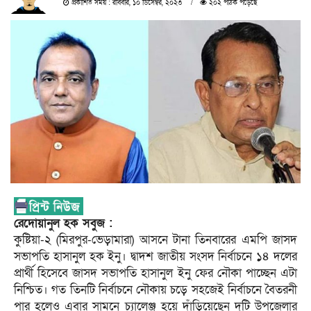
প্রকাশিত সময় : রবিবার, ১০ ডিসেম্বর, ২০২৩
২০২ পাঠক পড়েছে
রেদোয়ানুল হক সবুজ :
কুষ্টিয়া-২ (মিরপুর-ভেড়ামারা) আসনে টানা তিনবারের এমপি জাসদ
সভাপতি হাসানুল হক ইনু। দ্বাদশ জাতীয় সংসদ নির্বাচনে ১৪ দলের
প্রার্থী হিসেবে জাসদ সভাপতি হাসানুল ইনু ফের নৌকা পাচ্ছেন এটা
নিশ্চিত। গত তিনটি নির্বাচনে নৌকায় চড়ে সহজেই নির্বাচনে বৈতরনী
পার হলেও এবার সামনে চ্যালেঞ্জ হয়ে দাঁড়িয়েছেন দুটি উপজেলার