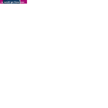
শিশু সন্তানকে আটকে বিদেশে পাচার
বন্দে দুই বোনের নামে কুষ্টিয়া কোর্টে
মামলা : প্রতিবাদী কন্ঠ
সমন্বিত যোগ্যতায় এগিয়ে থাকায়
আইসিটি’র লেকচারার পদে ফিরোজা
নাজনীনের সুপারিশ : প্রতিবাদী কন্ঠ
কুষ্টিয়ায় পাথর বোঝাই ট্রাক উল্টে চালক
ও হেলপারের মৃত্যু : প্রতিবাদী কন্ঠ
কুষ্টিয়া ভেড়ামারায় লেক ভরাট করে পার্ক
নির্মাণের অভিযোগ : প্রতিবাদী কন্ঠ
অ্যানেসথেসিয়া দেওয়ার পর শিশুর
মৃত্যু, দুই চিকিৎসক পুলিশ হেফাজতে :
প্রতিবাদী কন্ঠ
কুষ্টিয়ার লাহিনী বটতলায় রহস্যজনক