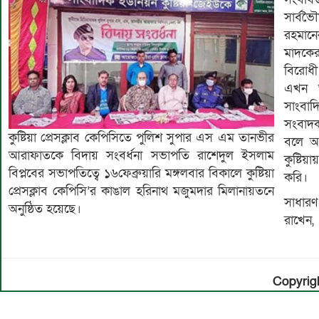
সার্বভৈৗ
রহমান
মাদকের
বিরোধী
এখন আর
সাংবা
সংবাদক
কুষ্টিয়া প্রেসক্লাব কেপিসিতে পুলিশ সুপার এস এম তানভীর
বলে আশা 
আরাফাতকে বিদায় সংবর্ধনা সভাপতি রাশেদুল ইসলাম
কুষ্টিয়ায় আসবেন মিডি
বিপ্লবের সভাপতিত্বে ১৬ফেব্রুয়ারি মঙ্গলবার বিকালে কুষ্টিয়া
করি।
প্রেসক্লাব কেপিসি’র কাঙাল হরিনাথ মজুমদার মিলানায়তনে
সাধারণ 
অনুষ্ঠিত হয়েছে।
রাখেন, 
Copyrigh