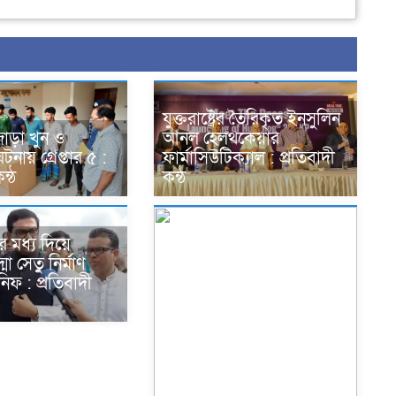
যুক্তরাষ্ট্রের তৈরিকৃত ইনসুলিন
জোড়া খুন ও
আনল হেলথকেয়ার
নায় গ্রেপ্তার ৫ :
ফার্মাসিউটিক্যাল : প্রতিবাদী
ন্ঠ
কন্ঠ
র মধ্য দিয়ে
্মা সেতু নির্মাণ
িফ : প্রতিবাদী