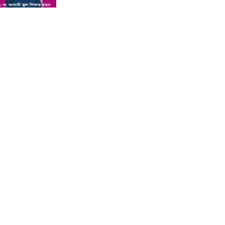
শিশু সন্তানকে আটকে বিদেশে পাচার
বন্দে দুই বোনের নামে কুষ্টিয়া কোর্টে
মামলা : প্রতিবাদী কন্ঠ
সমন্বিত যোগ্যতায় এগিয়ে থাকায়
আইসিটি’র লেকচারার পদে ফিরোজা
নাজনীনের সুপারিশ : প্রতিবাদী কন্ঠ
কুষ্টিয়ায় পাথর বোঝাই ট্রাক উল্টে চালক
ও হেলপারের মৃত্যু : প্রতিবাদী কন্ঠ
কুষ্টিয়া ভেড়ামারায় লেক ভরাট করে পার্ক
নির্মাণের অভিযোগ : প্রতিবাদী কন্ঠ
অ্যানেসথেসিয়া দেওয়ার পর শিশুর
মৃত্যু, দুই চিকিৎসক পুলিশ হেফাজতে :
প্রতিবাদী কন্ঠ
কুষ্টিয়ার লাহিনী বটতলায় রহস্যজনক