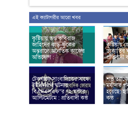
এই ক্যাটাগরীর আরো খবর
কুষ্টিয়ায় ভন্ড কবিরাজ
জাহিদের ঝাড়-ফুঁকের
কুষ্টিয়ায় 
অন্তরালে অনৈতিক কাজের
ডাকাতির ঘট
অভিযোগ :
প্রতিবাদী ক
টেকনাফে সাংবাদিকের সাথে
শত ত্যাগে
ইউএনও’র ঘটনায়
মর্যাদার পদ
বিএমএসএফ”র ৭২ ঘন্টার
হয়েছে: হান
আল্টিমেটাম : প্রতিবাদী কন্ঠ
কন্ঠ