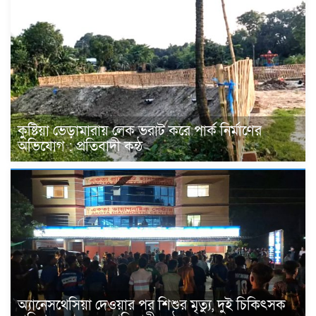
কুষ্টিয়া ভেড়ামারায় লেক ভরাট করে পার্ক নির্মাণের
অভিযোগ : প্রতিবাদী কন্ঠ
অ্যানেসথেসিয়া দেওয়ার পর শিশুর মৃত্যু, দুই চিকিৎসক