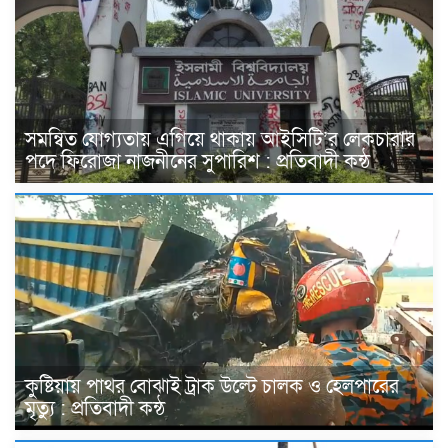
সমন্বিত যোগ্যতায় এগিয়ে থাকায় আইসিটি’র লেকচারার
পদে ফিরোজা নাজনীনের সুপারিশ : প্রতিবাদী কন্ঠ
কুষ্টিয়ায় পাথর বোঝাই ট্রাক উল্টে চালক ও হেলপারের
মৃত্যু : প্রতিবাদী কন্ঠ