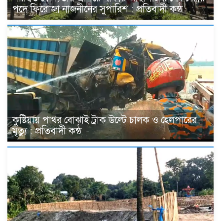
পদে ফিরোজা নাজনীনের সুপারিশ : প্রতিবাদী কন্ঠ
কুষ্টিয়ায় পাথর বোঝাই ট্রাক উল্টে চালক ও হেলপারের
মৃত্যু : প্রতিবাদী কন্ঠ