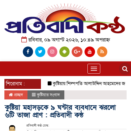
রবিবার, ০৯ অগাস্ট ২০২৬, ১০:৪৯ অপরাহ্ন
Toggle
navigation
শিরোনাম :
কুষ্টিয়ায় শিল্পপতি আলাউদ্দিন আহমেদের জন্মদিনে ব্য
প্রচ্ছদ
কুষ্টিয়ার সংবাদ
কুষ্টিয়া মহাসড়কে ৯ ঘন্টার ব্যবধানে ঝরলো
৬টি তাজা প্রাণ : প্রতিবাদী কন্ঠ
প্রতিবাদী কণ্ঠ ডেস্ক: