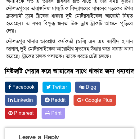
অন্যদিকে গত ৯ তারিখ রবিবার রাত সাড়ে ৯ টার সময় কুষ্টিয়া
দৌলতপুরের তারাগুনিয়া মাধ্যমিক বিদ্যালয়ের সামনের সড়কের উপর
দ্রুতগামী ড্রাম ট্রাকের ধাক্কায় দুই মোটরসাইকেল আরোহী নিহত
হয়েছেন। এ সময় বিক্ষুব্ধ জনতা উক্ত ড্রাম ট্রাকটি আগুনে পুড়িয়ে
দেয়।
দৌলতপুর থানার ভারপ্রাপ্ত কর্মকর্তা (ওসি) এস এম জাবীদ হাসান
জানান, দুই মোটরসাইকেল আরোহীর মৃতদেহ উদ্ধার করে থানায় আনা
হয়েছে। ট্রাকের চালক পলাতক। তাকে ধরতে চেষ্টা চলছে।
নিউজটি শেয়ার করে আমাদের সাথে থাকার জন্য ধন্যবাদ
Facebook
Twitter
Digg
Linkedin
Reddit
Google Plus
Pinterest
Print
Leave a Reply