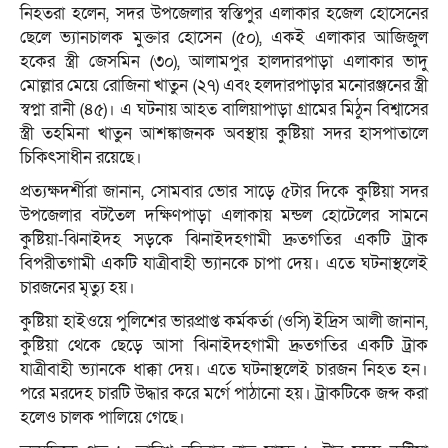
নিহতরা হলেন, সদর উপজেলার স্বস্তিপুর এলাকার হজেল হোসেনের
ছেলে ভ্যানচালক মুক্তার হোসেন (৫০), একই এলাকার আজিজুল
হকের স্ত্রী জেসমিন (৩০), আলামপুর হালদারপাড়া এলাকার ভাদু
মোল্লার মেয়ে রোজিনা খাতুন (২৭) এবং হলদারপাড়ার মনোরঞ্জনের স্ত্রী
স্বপ্না রানী (৪৫)। এ ঘটনায় আহত বালিয়াপাড়া গ্রামের মিঠুন বিশ্বাসের
স্ত্রী তহমিনা খাতুন আশঙ্কাজনক অবস্থায় কুষ্টিয়া সদর হাসপাতালে
চিকিৎসাধীন রয়েছে।
প্রত্যক্ষদর্শীরা জানান, সোমবার ভোর সাড়ে ৫টার দিকে কুষ্টিয়া সদর
উপজেলার বটতৈল দক্ষিণপাড়া এলাকায় মন্ডল হোটেলের সামনে
কুষ্টিয়া-ঝিনাইদহ সড়কে ঝিনাইদহগামী দ্রুতগতির একটি ট্রাক
বিপরীতগামী একটি যাত্রীবাহী ভ্যানকে চাপা দেয়। এতে ঘটনাস্থলেই
চারজনের মৃত্যু হয়।
কুষ্টিয়া হাইওয়ে পুলিশের ভারপ্রাপ্ত কর্মকর্তা (ওসি) ইদ্রিস আলী জানান,
কুষ্টিয়া থেকে ছেড়ে আসা ঝিনাইদহগামী দ্রুতগতির একটি ট্রাক
যাত্রীবাহী ভ্যানকে ধাক্কা দেয়। এতে ঘটনাস্থলেই চারজন নিহত হন।
পরে মরদেহ চারটি উদ্ধার করে মর্গে পাঠানো হয়। ট্রাকটিকে জব্দ করা
হলেও চালক পালিয়ে গেছে।