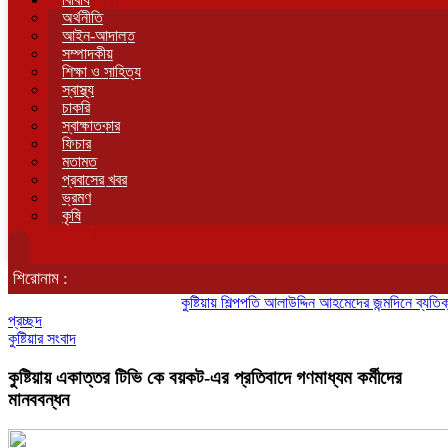
অর্থনীতি
আইন-আদালত
সম্পাদকীয়
শিক্ষা ও সাহিত্য
স্বাস্থ্য
চাকরি
স্বাক্ষাতকার
ফিচার
মতামত
প্রবাসের খবর
ভ্রমণ
কৃষি
শিরোনাম :
কুষ্টিয়ায় শিল্পপতি আলাউদ্দিন আহমেদের জন্মদিনে ব্যতিক্রমী আত্ম
প্রচ্ছদ
কুষ্টিয়ার সংবাদ
কুষ্টিয়ায় একাত্তর টিভি কে বয়কট-এর প্রতিবাদে গণমাধ্যম কর্মীদের
মানববন্ধন