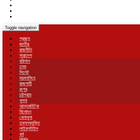
Toggle navigation
প্রচ্ছদ
জাতীয়
রাজনীতি
সারাদেশ
বরিশাল
ঢাকা
সিলেট
ময়মনসিংহ
রাজশাহী
রংপুর
চট্টগ্রাম
খুলনা
আন্তর্জাতিক
বিনোদন
খেলাধুলা
তথ্যপ্রযুক্তি
লাইফস্টাইল
ধর্ম
বিবিধি